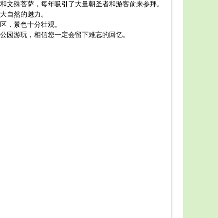
和文殊菩萨，每年吸引了大量朝圣者和游客前来参拜。
如果您
大自然的魅力。
一、交
区，景色十分壮观。
从市区
公园游玩，相信您一定会留下难忘的回忆。
二、门
成人票：
三、游
建议游
四、景
1. 
2. 
3. 
4. 
五、美
在公园