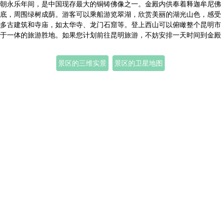
朝永乐年间，是中国现存最大的铜铸佛像之一。金殿内供奉着释迦牟尼佛
底，周围绿树成荫。游客可以乘船游览翠湖，欣赏美丽的湖光山色，感受
多古建筑和寺庙，如太华寺、龙门石窟等。登上西山可以俯瞰整个昆明市
于一体的旅游胜地。如果您计划前往昆明旅游，不妨安排一天时间到金殿
景区的三维实景
景区的卫星地图