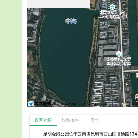
© 2026 AutoNavi
- GS(2025)1807号
景区介绍
旅游攻略
天气
昆明金殿公园位于云南省昆明市西山区滇池路13