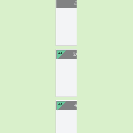
昆明圆通山
image
4A
昆明乃古石林
image
4A
寻甸凤龙湾
image