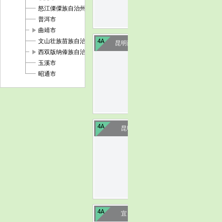
怒江傈僳族自治州
普洱市
play_arrow
曲靖市
文山壮族苗族自治州
4A
昆明西山森林公园
play_arrow
西双版纳傣族自治州
玉溪市
image
昭通市
4A
昆明金殿公园
image
4A
宜良九乡溶洞