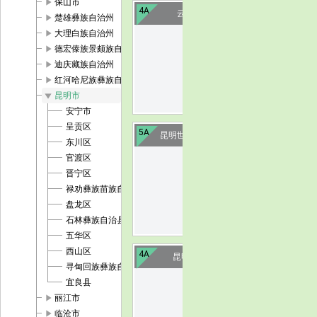
play_arrow
保山市
4A
云南民族村
play_arrow
楚雄彝族自治州
play_arrow
大理白族自治州
image
play_arrow
德宏傣族景颇族自治州
play_arrow
迪庆藏族自治州
play_arrow
红河哈尼族彝族自治州
play_arrow
昆明市
安宁市
呈贡区
5A
昆明世界园艺博览园
东川区
官渡区
image
晋宁区
禄劝彝族苗族自治县
盘龙区
石林彝族自治县
五华区
西山区
4A
昆明大观公园
寻甸回族彝族自治县
宜良县
image
play_arrow
丽江市
play_arrow
临沧市