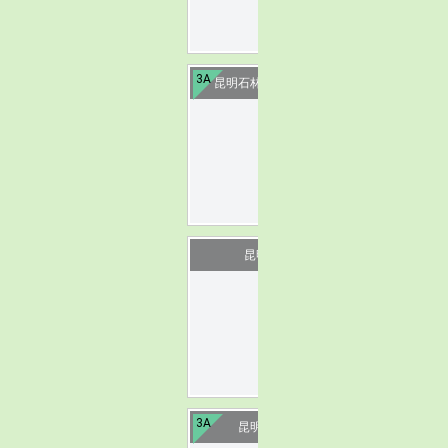
3A
昆明石林万家欢蓝莓庄园
image
昆明安宁温泉
image
3A
昆明晋宁盘龙寺