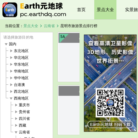
首页
景点大全
实景旅
chevron_right
chevron_right
当前位置：
景点大全
云南省
昆明市旅游景点排行榜
5A
请选择旅游目的地
昆明石林
play_arrow
国内
play_arrow
东北地区
image
play_arrow
华北地区
play_arrow
华东地区
play_arrow
华南地区
play_arrow
华中地区
play_arrow
台港澳
昆明滇池
play_arrow
西北地区
play_arrow
西南地区
play_arrow
重庆市
image
play_arrow
贵州省
play_arrow
四川省
play_arrow
西藏
play_arrow
云南省