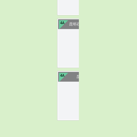
4A
昆明石林杏林大观园
image
4A
昆明玉龙湾
image