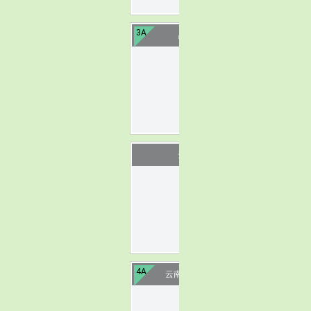
3A
昆明岩泉
image
云南大学
image
4A
云南野生动物园