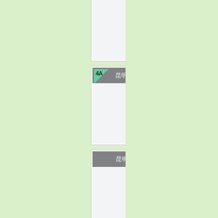
image
4A
昆明翠湖·讲武堂
image
昆明金马碧鸡坊
image