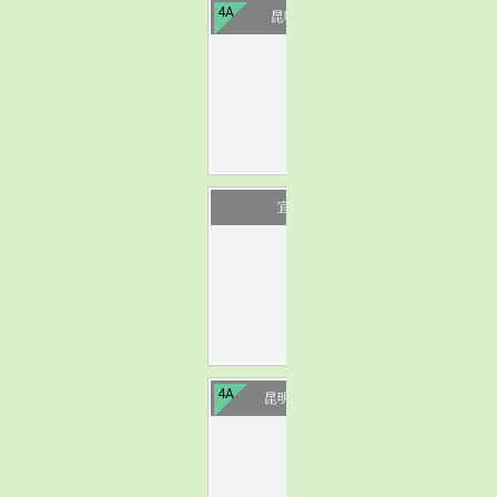
4A
昆明官渡古镇
image
宜良阳宗海
image
4A
昆明安宁青龙峡
image