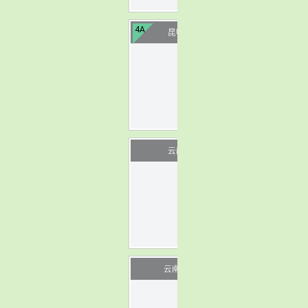
4A
昆明轿子雪山
image
云南省博物馆
image
云南民族博物馆