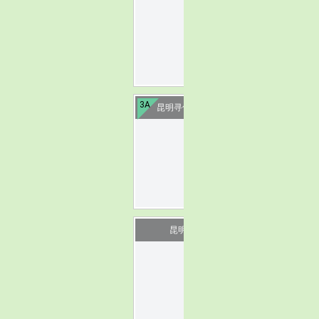
image
3A
昆明寻甸星河温泉小镇
image
昆明创库艺术区
image