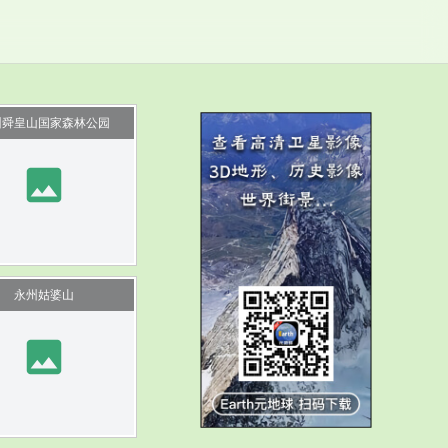
州舜皇山国家森林公园
image
永州姑婆山
image