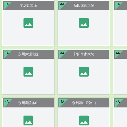
3A
4A
3A
宁远县文庙
新田龙家大院
image
image
3A
3A
4A
永州萍洲书院
祁阳李家大院
image
image
4A
4A
4A
永州零陵东山
永州蓝山云冰山
image
image