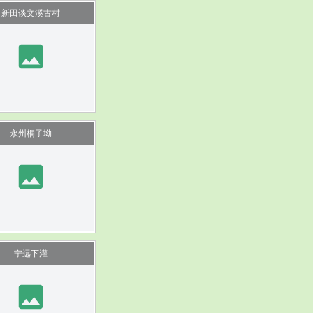
新田谈文溪古村
image
永州桐子坳
image
宁远下灌
image