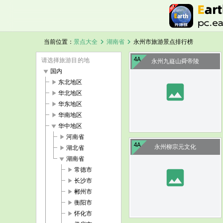
chevron_right
chevron_right
当前位置：
景点大全
湖南省
永州市旅游景点排行榜
4A
请选择旅游目的地
永州九嶷山舜帝陵
play_arrow
国内
play_arrow
东北地区
image
play_arrow
华北地区
play_arrow
华东地区
play_arrow
华南地区
play_arrow
华中地区
play_arrow
河南省
4A
永州柳宗元文化
play_arrow
湖北省
play_arrow
湖南省
play_arrow
常德市
image
play_arrow
长沙市
play_arrow
郴州市
play_arrow
衡阳市
play_arrow
怀化市