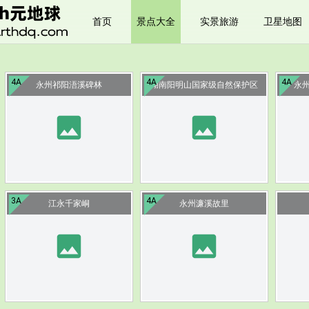
首页
景点大全
实景旅游
卫星地图
4A
4A
4A
永州祁阳浯溪碑林
湖南阳明山国家级自然保护区
永
image
image
3A
4A
江永千家峒
永州濂溪故里
image
image