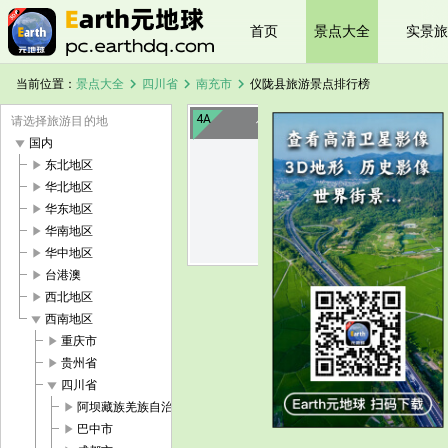
首页
景点大全
实景旅
chevron_right
chevron_right
chevron_right
当前位置：
景点大全
四川省
南充市
仪陇县旅游景点排行榜
4A
请选择旅游目的地
仪陇德园
play_arrow
国内
play_arrow
东北地区
image
play_arrow
华北地区
play_arrow
华东地区
play_arrow
华南地区
play_arrow
华中地区
play_arrow
台港澳
play_arrow
西北地区
play_arrow
西南地区
play_arrow
重庆市
play_arrow
贵州省
play_arrow
四川省
play_arrow
阿坝藏族羌族自治州
play_arrow
巴中市