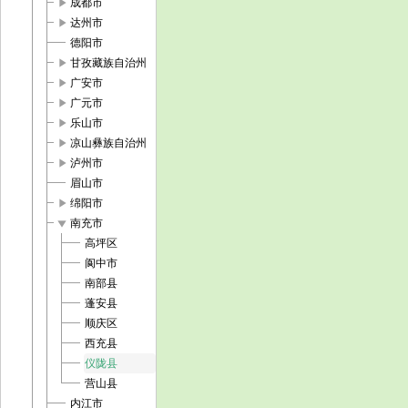
play_arrow
成都市
play_arrow
达州市
德阳市
play_arrow
甘孜藏族自治州
play_arrow
广安市
play_arrow
广元市
play_arrow
乐山市
play_arrow
凉山彝族自治州
play_arrow
泸州市
眉山市
play_arrow
绵阳市
play_arrow
南充市
高坪区
阆中市
南部县
蓬安县
顺庆区
西充县
仪陇县
营山县
内江市