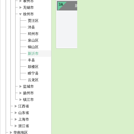
play_arrow
泰州市
3A
新沂博物馆
play_arrow
无锡市
play_arrow
徐州市
image
贾汪区
沛县
邳州市
泉山区
铜山区
新沂市
丰县
鼓楼区
睢宁县
云龙区
play_arrow
盐城市
play_arrow
扬州市
play_arrow
镇江市
play_arrow
江西省
play_arrow
山东省
play_arrow
上海市
play_arrow
浙江省
play_arrow
华南地区