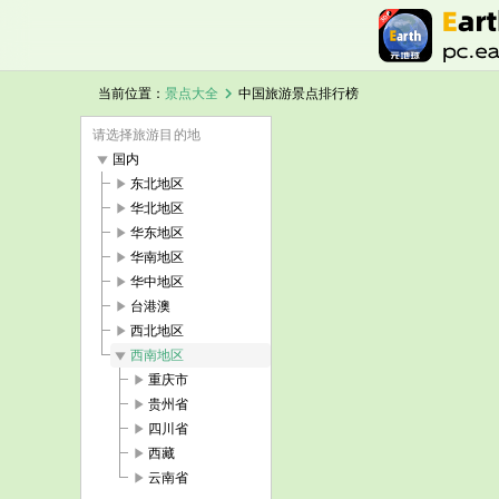
chevron_right
当前位置：
景点大全
中国旅游景点排行榜
请选择旅游目的地
play_arrow
国内
play_arrow
东北地区
play_arrow
华北地区
play_arrow
华东地区
play_arrow
华南地区
play_arrow
华中地区
play_arrow
台港澳
play_arrow
西北地区
play_arrow
西南地区
play_arrow
重庆市
play_arrow
贵州省
play_arrow
四川省
play_arrow
西藏
play_arrow
云南省