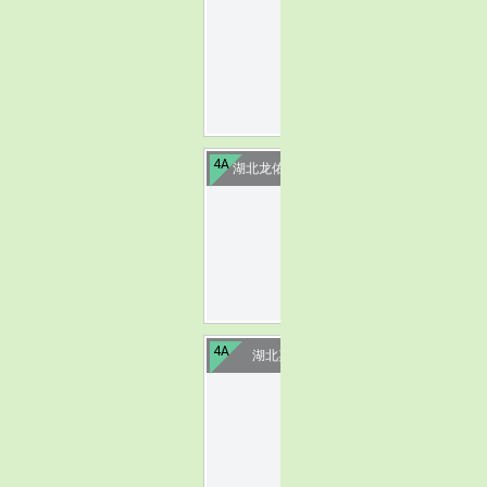
image
4A
湖北龙佑赤壁温泉度假区
image
4A
湖北嘉鱼山湖温泉
image