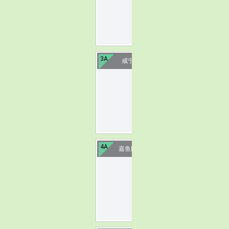
image
3A
咸宁叠水湾温泉
image
4A
嘉鱼田野乡村公园
image