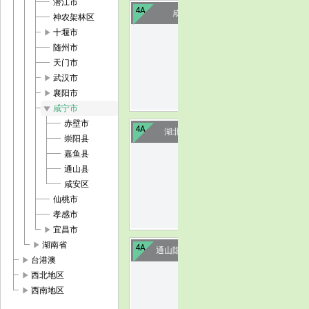
潜江市
4A
咸宁太乙洞
神农架林区
play_arrow
十堰市
image
随州市
天门市
play_arrow
武汉市
play_arrow
襄阳市
play_arrow
咸宁市
赤壁市
4A
湖北赤壁陆水湖
崇阳县
嘉鱼县
image
通山县
咸安区
仙桃市
孝感市
play_arrow
宜昌市
play_arrow
湖南省
4A
通山隐水洞地质公园
play_arrow
台港澳
play_arrow
西北地区
image
play_arrow
西南地区