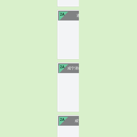
2A
通山闯王陵
image
2A
咸宁潜山国家森林公园
image
2A
咸宁星星竹海