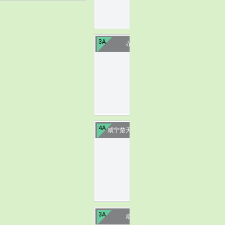
3A
赤壁玄素洞
image
4A
咸宁楚天瑶池温泉度假村
image
3A
咸宁澄水洞