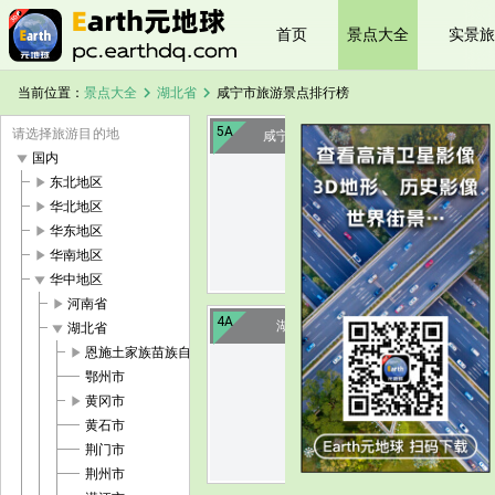
首页
景点大全
实景旅
chevron_right
chevron_right
当前位置：
景点大全
湖北省
咸宁市旅游景点排行榜
5A
请选择旅游目的地
咸宁赤壁古战场
play_arrow
国内
play_arrow
东北地区
image
play_arrow
华北地区
play_arrow
华东地区
play_arrow
华南地区
play_arrow
华中地区
play_arrow
河南省
4A
湖北九宫山
play_arrow
湖北省
play_arrow
恩施土家族苗族自治州
鄂州市
image
play_arrow
黄冈市
黄石市
荆门市
荆州市