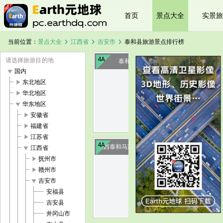
首页
景点大全
实景旅
chevron_right
chevron_right
chevron_right
当前位置：
景点大全
江西省
吉安市
泰和县旅游景点排行榜
4A
请选择旅游目的地
泰和蜀口生态岛
play_arrow
国内
play_arrow
东北地区
image
play_arrow
华北地区
play_arrow
华东地区
play_arrow
安徽省
play_arrow
福建省
play_arrow
江苏省
4A
江西泰和马家洲革命历史纪念园
play_arrow
江西省
play_arrow
抚州市
play_arrow
赣州市
image
play_arrow
吉安市
安福县
吉安县
井冈山市