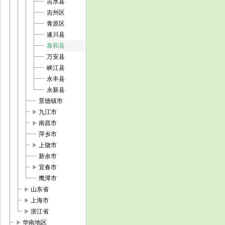
吉水县
吉州区
青原区
遂川县
泰和县
万安县
峡江县
永丰县
永新县
景德镇市
play_arrow
九江市
play_arrow
南昌市
萍乡市
play_arrow
上饶市
新余市
play_arrow
宜春市
鹰潭市
play_arrow
山东省
play_arrow
上海市
play_arrow
浙江省
play_arrow
华南地区