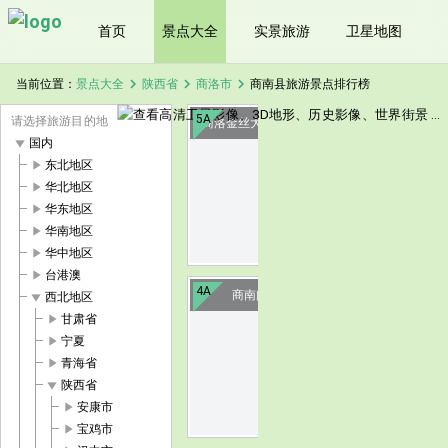
首页
景点大全
实景旅游
卫星地图
chevron_right
chevron_right
chevron_right
当前位置：
景点大全
陕西省
商洛市
商南县旅游景点排行榜
5A
请选择旅游目的地
商洛金丝大峡谷国家森林公园
play_arrow
国内
play_arrow
东北地区
image
play_arrow
华北地区
play_arrow
华东地区
play_arrow
华南地区
play_arrow
华中地区
play_arrow
台港澳
4A
商南闯王寨阳城驿
play_arrow
西北地区
play_arrow
甘肃省
play_arrow
宁夏
image
play_arrow
青海省
play_arrow
陕西省
play_arrow
安康市
play_arrow
宝鸡市