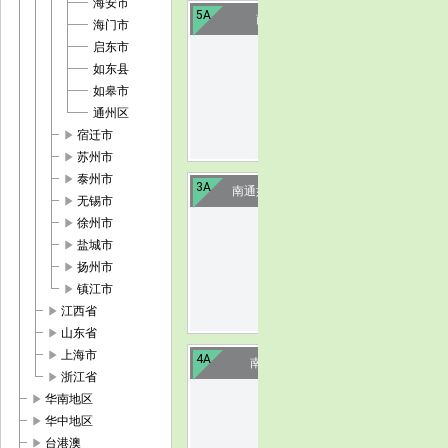
海安市
5A
南通濠河
海门市
启东市
image
如东县
如皋市
通州区
play_arrow
宿迁市
play_arrow
苏州市
play_arrow
泰州市
3A
南通如皋定慧禅寺
play_arrow
无锡市
play_arrow
徐州市
image
play_arrow
盐城市
play_arrow
扬州市
play_arrow
镇江市
play_arrow
江西省
play_arrow
山东省
play_arrow
上海市
4A
南通博物苑
play_arrow
浙江省
play_arrow
华南地区
image
play_arrow
华中地区
play_arrow
台港澳