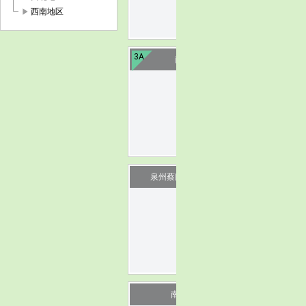
play_arrow
西南地区
3A
南安凤山
image
泉州蔡氏古民居建筑群
image
南安九日山