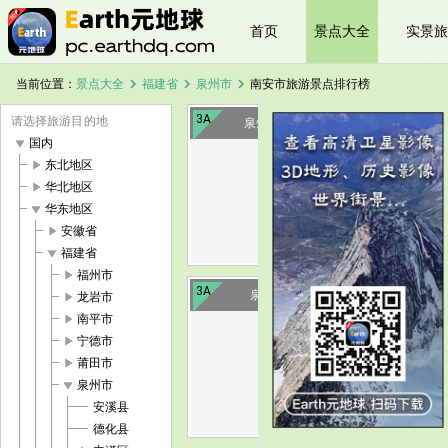
首页
景点大全
实景旅
chevron_right
chevron_right
chevron_right
当前位置：
景点大全
福建省
泉州市
南安市旅游景点排行榜
3A
请选择旅游目的地
泉州延平王祠
play_arrow
国内
play_arrow
东北地区
image
play_arrow
华北地区
play_arrow
华东地区
play_arrow
安徽省
play_arrow
福建省
play_arrow
福州市
3A
泉州天柱山
play_arrow
龙岩市
play_arrow
南平市
play_arrow
宁德市
image
play_arrow
莆田市
play_arrow
泉州市
安溪县
德化县