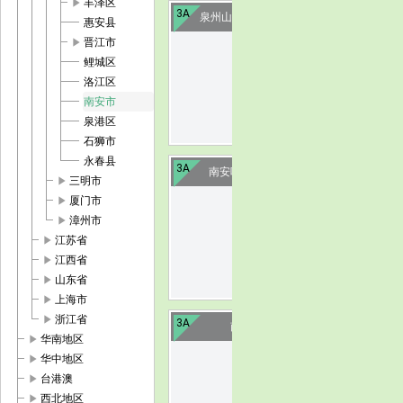
play_arrow
丰泽区
3A
泉州山美湖(暂停营业)
惠安县
play_arrow
晋江市
image
鲤城区
洛江区
南安市
泉港区
石狮市
永春县
3A
南安叶飞故里红色
play_arrow
三明市
play_arrow
厦门市
image
play_arrow
漳州市
play_arrow
江苏省
play_arrow
江西省
play_arrow
山东省
play_arrow
上海市
play_arrow
浙江省
3A
南安灵应
play_arrow
华南地区
play_arrow
华中地区
image
play_arrow
台港澳
play_arrow
西北地区