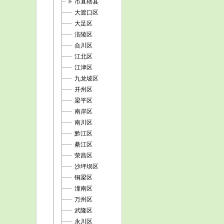
play_arrow
市直辖县
大渡口区
大足区
涪陵区
合川区
江北区
江津区
九龙坡区
开州区
梁平区
南岸区
南川区
黔江区
綦江区
荣昌区
沙坪坝区
铜梁区
潼南区
万州区
武隆区
永川区