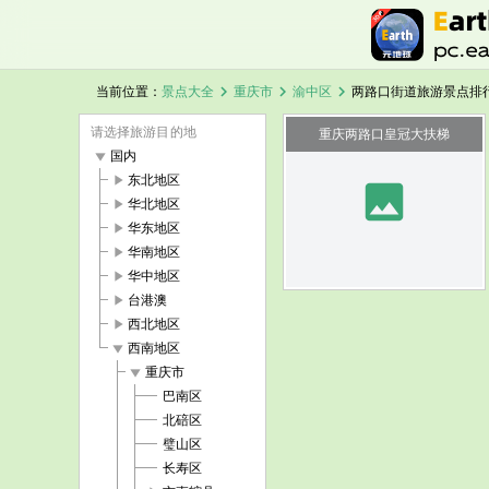
chevron_right
chevron_right
chevron_right
当前位置：
景点大全
重庆市
渝中区
两路口街道旅游景点排
请选择旅游目的地
重庆两路口皇冠大扶梯
play_arrow
国内
play_arrow
东北地区
image
play_arrow
华北地区
play_arrow
华东地区
play_arrow
华南地区
play_arrow
华中地区
play_arrow
台港澳
play_arrow
西北地区
play_arrow
西南地区
play_arrow
重庆市
巴南区
北碚区
璧山区
长寿区