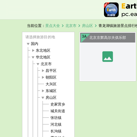
chevron_right
chevron_right
chevron_right
当前位置：
景点大全
北京市
房山区
青龙湖镇旅游景点排行
3A
请选择旅游目的地
北京京辉高尔夫俱乐部
play_arrow
国内
play_arrow
东北地区
image
play_arrow
华北地区
play_arrow
北京市
play_arrow
昌平区
play_arrow
朝阳区
大兴区
play_arrow
东城区
play_arrow
房山区
史家营乡
城关街道
张坊镇
河北镇
长沟镇