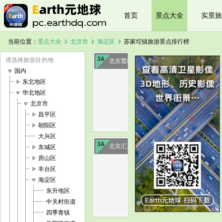
首页
景点大全
实景旅
chevron_right
chevron_right
chevron_right
当前位置：
景点大全
北京市
海淀区
苏家坨镇旅游景点排行榜
3A
请选择旅游目的地
北京鹫峰国家森林公园
play_arrow
国内
play_arrow
东北地区
image
play_arrow
华北地区
play_arrow
北京市
play_arrow
昌平区
play_arrow
朝阳区
大兴区
3A
北京汇通诺尔狂飚乐园
play_arrow
东城区
play_arrow
房山区
play_arrow
丰台区
image
play_arrow
海淀区
东升地区
中关村街道
四季青镇