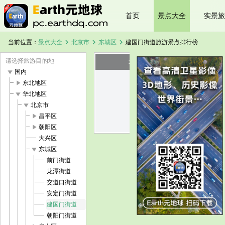
首页
景点大全
实景旅
chevron_right
chevron_right
chevron_right
当前位置：
景点大全
北京市
东城区
建国门街道旅游景点排行榜
请选择旅游目的地
北京国贸
play_arrow
国内
play_arrow
东北地区
image
play_arrow
华北地区
play_arrow
北京市
play_arrow
昌平区
play_arrow
朝阳区
大兴区
play_arrow
东城区
前门街道
龙潭街道
交道口街道
安定门街道
建国门街道
朝阳门街道