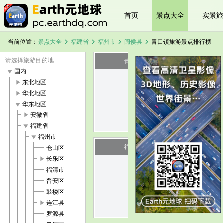
首页
景点大全
实景旅
chevron_right
chevron_right
chevron_right
chevron_right
当前位置：
景点大全
福建省
福州市
闽侯县
青口镇旅游景点排行榜
请选择旅游目的地
青圃青石塔
play_arrow
国内
play_arrow
东北地区
image
play_arrow
华北地区
play_arrow
华东地区
play_arrow
安徽省
play_arrow
福建省
play_arrow
福州市
福州灵济宫
仓山区
play_arrow
长乐区
福清市
image
晋安区
鼓楼区
play_arrow
连江县
罗源县