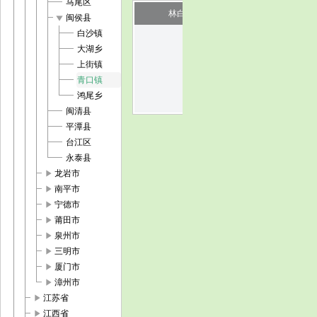
马尾区
林白水烈士陵园
play_arrow
闽侯县
白沙镇
image
大湖乡
上街镇
青口镇
鸿尾乡
闽清县
平潭县
台江区
永泰县
play_arrow
龙岩市
play_arrow
南平市
play_arrow
宁德市
play_arrow
莆田市
play_arrow
泉州市
play_arrow
三明市
play_arrow
厦门市
play_arrow
漳州市
play_arrow
江苏省
play_arrow
江西省