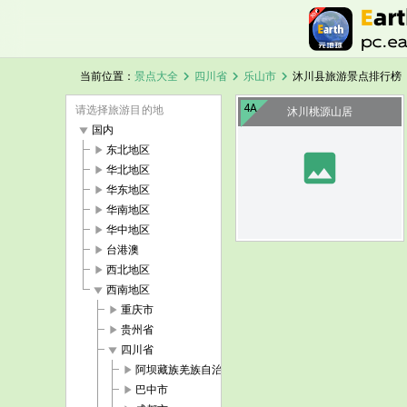
chevron_right
chevron_right
chevron_right
当前位置：
景点大全
四川省
乐山市
沐川县旅游景点排行榜
4A
请选择旅游目的地
沐川桃源山居
play_arrow
国内
play_arrow
东北地区
image
play_arrow
华北地区
play_arrow
华东地区
play_arrow
华南地区
play_arrow
华中地区
play_arrow
台港澳
play_arrow
西北地区
play_arrow
西南地区
play_arrow
重庆市
play_arrow
贵州省
play_arrow
四川省
play_arrow
阿坝藏族羌族自治州
play_arrow
巴中市