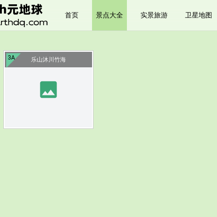
首页
景点大全
实景旅游
卫星地图
3A
乐山沐川竹海
image