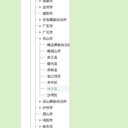
play_arrow
成都市
play_arrow
达州市
德阳市
play_arrow
甘孜藏族自治州
play_arrow
广安市
play_arrow
广元市
play_arrow
乐山市
峨边彝族自治县
峨眉山市
夹江县
犍为县
井研县
金口河区
市中区
沐川县
沙湾区
play_arrow
凉山彝族自治州
play_arrow
泸州市
眉山市
play_arrow
绵阳市
play_arrow
南充市