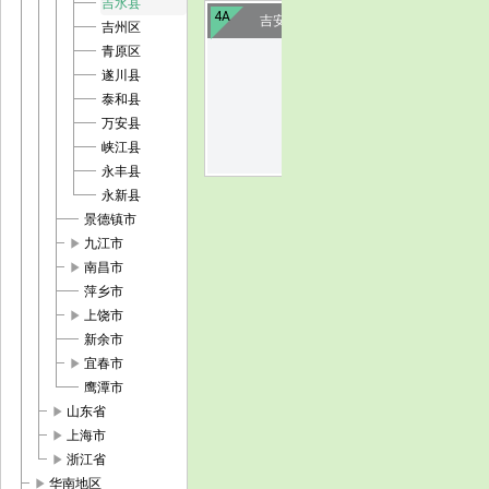
吉水县
4A
吉安墨潭桃花岛
吉州区
青原区
image
遂川县
泰和县
万安县
峡江县
永丰县
永新县
景德镇市
play_arrow
九江市
play_arrow
南昌市
萍乡市
play_arrow
上饶市
新余市
play_arrow
宜春市
鹰潭市
play_arrow
山东省
play_arrow
上海市
play_arrow
浙江省
play_arrow
华南地区