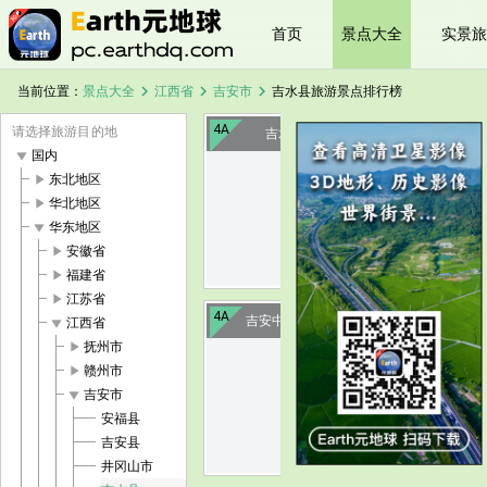
首页
景点大全
实景旅
chevron_right
chevron_right
chevron_right
当前位置：
景点大全
江西省
吉安市
吉水县旅游景点排行榜
4A
请选择旅游目的地
吉水燕坊古村
play_arrow
国内
play_arrow
东北地区
image
play_arrow
华北地区
play_arrow
华东地区
play_arrow
安徽省
play_arrow
福建省
play_arrow
江苏省
4A
吉安中国进士文化园
play_arrow
江西省
play_arrow
抚州市
play_arrow
赣州市
image
play_arrow
吉安市
安福县
吉安县
井冈山市