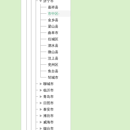
play_arrow
济宁市
嘉祥县
市中区-
金乡县
梁山县
曲阜市
任城区
泗水县
微山县
汶上县
兖州区
鱼台县
邹城市
play_arrow
聊城市
play_arrow
临沂市
play_arrow
青岛市
play_arrow
日照市
play_arrow
泰安市
play_arrow
潍坊市
play_arrow
威海市
play_arrow
烟台市