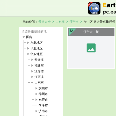
chevron_right
chevron_right
chevron_right
当前位置：
景点大全
山东省
济宁市
市中区-旅游景点排行榜
3A
请选择旅游目的地
济宁太白楼
play_arrow
国内
play_arrow
东北地区
image
play_arrow
华北地区
play_arrow
华东地区
play_arrow
安徽省
play_arrow
福建省
play_arrow
江苏省
play_arrow
江西省
play_arrow
山东省
play_arrow
滨州市
play_arrow
德州市
play_arrow
东营市
菏泽市
play_arrow
济南市