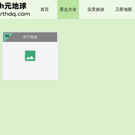
首页
景点大全
实景旅游
卫星地图
4A
济宁南池
image