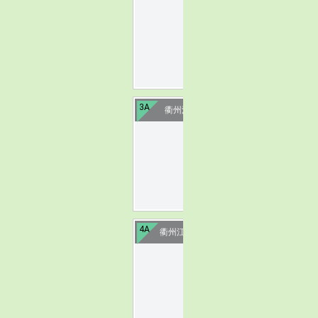
image
3A
衢州江山秀美耕读
image
4A
衢州江南儒城·水亭门
image