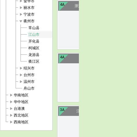
play_arrow
金华市
4A
浙江清漾古村
play_arrow
丽水市
play_arrow
宁波市
image
play_arrow
衢州市
常山县
江山市
开化县
柯城区
龙游县
4A
浮盖山
衢江区
play_arrow
绍兴市
image
play_arrow
台州市
play_arrow
温州市
舟山市
play_arrow
华南地区
play_arrow
华中地区
play_arrow
台港澳
3A
江山仙霞关
play_arrow
西北地区
play_arrow
西南地区
image