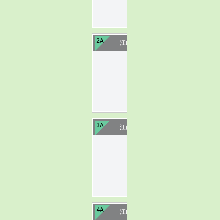
2A
江山须江公园
image
3A
江山醉美碗窑
image
4A
江山大陈古村