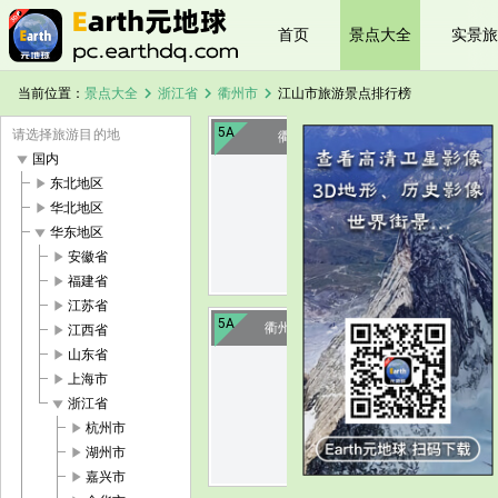
首页
景点大全
实景旅
chevron_right
chevron_right
chevron_right
当前位置：
景点大全
浙江省
衢州市
江山市旅游景点排行榜
5A
请选择旅游目的地
衢州江郎山
play_arrow
国内
play_arrow
东北地区
image
play_arrow
华北地区
play_arrow
华东地区
play_arrow
安徽省
play_arrow
福建省
play_arrow
江苏省
5A
衢州廿八都古镇
play_arrow
江西省
play_arrow
山东省
play_arrow
上海市
image
play_arrow
浙江省
play_arrow
杭州市
play_arrow
湖州市
play_arrow
嘉兴市