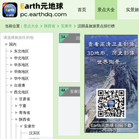
首页
景点大全
实景旅
chevron_right
chevron_right
chevron_right
当前位置：
景点大全
陕西省
安康市
汉阴县旅游景点排行榜
3A
请选择旅游目的地
汉阴龙岗生态
play_arrow
国内
play_arrow
东北地区
image
play_arrow
华北地区
play_arrow
华东地区
play_arrow
华南地区
play_arrow
华中地区
play_arrow
台港澳
4A
安康汉阴凤堰古梯田
play_arrow
西北地区
play_arrow
甘肃省
play_arrow
宁夏
image
play_arrow
青海省
play_arrow
陕西省
play_arrow
安康市
汉滨区