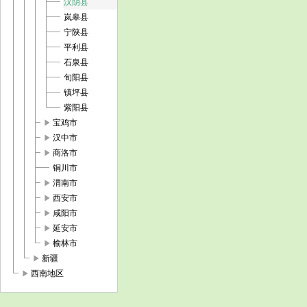
汉阴县
岚皋县
宁陕县
平利县
石泉县
旬阳县
镇坪县
紫阳县
play_arrow
宝鸡市
play_arrow
汉中市
play_arrow
商洛市
铜川市
play_arrow
渭南市
play_arrow
西安市
play_arrow
咸阳市
play_arrow
延安市
play_arrow
榆林市
play_arrow
新疆
play_arrow
西南地区