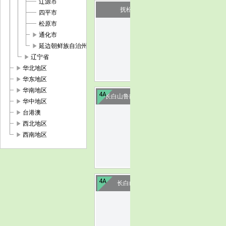
辽源市
抚松北山生态园
四平市
松原市
image
play_arrow
通化市
play_arrow
延边朝鲜族自治州
play_arrow
辽宁省
play_arrow
华北地区
play_arrow
华东地区
play_arrow
华南地区
4A
长白山鲁能胜地国际度假区
play_arrow
华中地区
play_arrow
台港澳
image
play_arrow
西北地区
play_arrow
西南地区
4A
长白山老黑河遗址
image