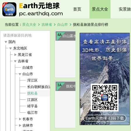
首页
景点大全
实景旅
chevron_right
chevron_right
chevron_right
当前位置：
景点大全
吉林省
白山市
抚松县旅游景点排行榜
4A
请选择旅游目的地
白山露水河国家森林公园
play_arrow
国内
play_arrow
东北地区
image
play_arrow
黑龙江省
play_arrow
吉林省
白城市
play_arrow
白山市
浑江区
3A
抚松中国人参博物馆
长白朝鲜族自治县
抚松县
江源区
image
靖宇县
临江市
play_arrow
长春市
play_arrow
吉林市