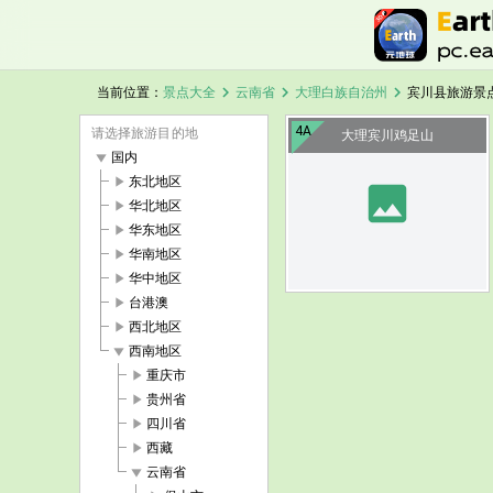
chevron_right
chevron_right
chevron_right
当前位置：
景点大全
云南省
大理白族自治州
宾川县旅游景
4A
请选择旅游目的地
大理宾川鸡足山
play_arrow
国内
play_arrow
东北地区
image
play_arrow
华北地区
play_arrow
华东地区
play_arrow
华南地区
play_arrow
华中地区
play_arrow
台港澳
play_arrow
西北地区
play_arrow
西南地区
play_arrow
重庆市
play_arrow
贵州省
play_arrow
四川省
play_arrow
西藏
play_arrow
云南省