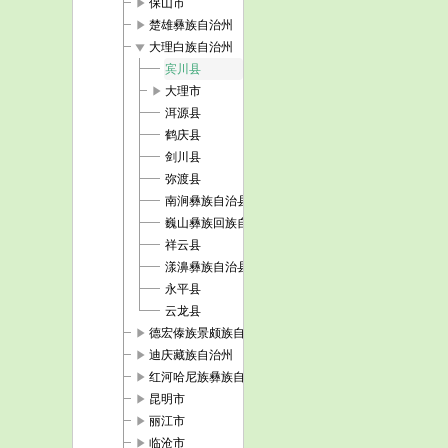
play_arrow
保山市
play_arrow
楚雄彝族自治州
play_arrow
大理白族自治州
宾川县
play_arrow
大理市
洱源县
鹤庆县
剑川县
弥渡县
南涧彝族自治县
巍山彝族回族自治县
祥云县
漾濞彝族自治县
永平县
云龙县
play_arrow
德宏傣族景颇族自治州
play_arrow
迪庆藏族自治州
play_arrow
红河哈尼族彝族自治州
play_arrow
昆明市
play_arrow
丽江市
play_arrow
临沧市