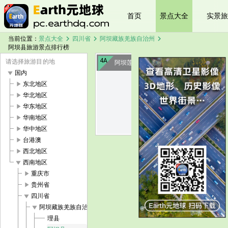
首页
景点大全
实景旅
chevron_right
chevron_right
chevron_right
当前位置：
景点大全
四川省
阿坝藏族羌族自治州
阿坝县旅游景点排行榜
4A
请选择旅游目的地
阿坝莲宝叶则·石头山
play_arrow
国内
play_arrow
东北地区
image
play_arrow
华北地区
play_arrow
华东地区
play_arrow
华南地区
play_arrow
华中地区
play_arrow
台港澳
play_arrow
西北地区
play_arrow
西南地区
play_arrow
重庆市
play_arrow
贵州省
play_arrow
四川省
play_arrow
阿坝藏族羌族自治州
理县