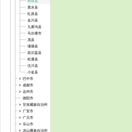
阿坝县
黑水县
红原县
金川县
九寨沟县
马尔康市
茂县
壤塘县
若尔盖县
松潘县
汶川县
小金县
play_arrow
巴中市
play_arrow
成都市
play_arrow
达州市
德阳市
play_arrow
甘孜藏族自治州
play_arrow
广安市
play_arrow
广元市
play_arrow
乐山市
play_arrow
凉山彝族自治州