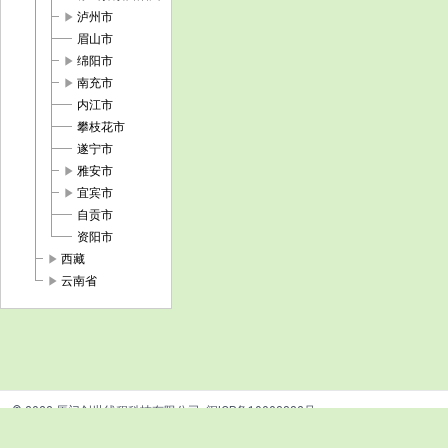
play_arrow
泸州市
眉山市
play_arrow
绵阳市
play_arrow
南充市
内江市
攀枝花市
遂宁市
play_arrow
雅安市
play_arrow
宜宾市
自贡市
资阳市
play_arrow
西藏
play_arrow
云南省
© 2022 厦门创世线程科技有限公司
闽ICP备19003882号
闽公网安备35020302035155号
友情链接：
Earth元地球