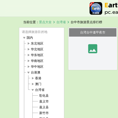
chevron_right
chevron_right
当前位置：
景点大全
台湾省
台中市旅游景点排行榜
请选择旅游目的地
台湾台中逢甲夜市
play_arrow
国内
play_arrow
东北地区
image
play_arrow
华北地区
play_arrow
华东地区
play_arrow
华南地区
play_arrow
华中地区
play_arrow
台港澳
play_arrow
香港
play_arrow
澳门
play_arrow
台湾省
彰化县
嘉义市
嘉义县
新竹市