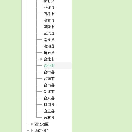
新竹县
花莲县
高雄市
高雄县
基隆市
苗栗县
南投县
澎湖县
屏东县
play_arrow
台北市
台中市
台中县
台南市
台南县
新北市
台东县
桃园县
宜兰县
云林县
play_arrow
西北地区
play_arrow
西南地区