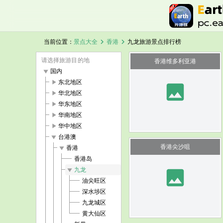
chevron_right
chevron_right
当前位置：
景点大全
香港
九龙旅游景点排行榜
请选择旅游目的地
香港维多利亚港
play_arrow
国内
play_arrow
东北地区
image
play_arrow
华北地区
play_arrow
华东地区
play_arrow
华南地区
play_arrow
华中地区
play_arrow
台港澳
香港尖沙咀
play_arrow
香港
香港岛
play_arrow
九龙
image
油尖旺区
深水埗区
九龙城区
黄大仙区