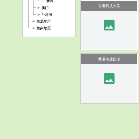
新界
香港科技大学
play_arrow
澳门
play_arrow
台湾省
image
play_arrow
西北地区
play_arrow
西南地区
香港南莲园池
image