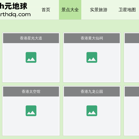
首页
景点大全
实景旅游
卫星地图
香港星光大道
香港黄大仙祠
image
image
香港太空馆
香港九龙公园
image
image