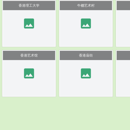
香港理工大学
牛棚艺术村
image
image
香港艺术馆
香港庙街
image
image