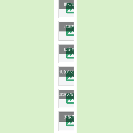
image
丽江古城
image
杭州西湖
image
山东泰山
image
北京八达岭长城
image
北京天安门广场
image
安徽黄山