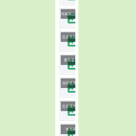
image
河南嵩山少林寺
image
北京天坛公园
image
青岛金沙滩
image
深圳世界之窗
image
北京清华大学
image
青岛崂山