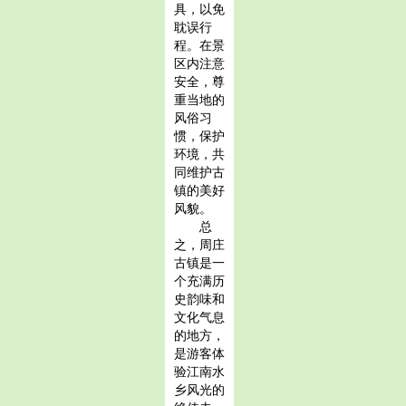
具，以免
耽误行
程。在景
区内注意
安全，尊
重当地的
风俗习
惯，保护
环境，共
同维护古
镇的美好
风貌。
总
之，周庄
古镇是一
个充满历
史韵味和
文化气息
的地方，
是游客体
验江南水
乡风光的