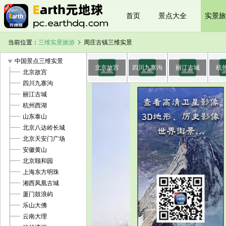
首页
景点大全
实景旅
chevron_right
当前位置：
三维实景旅游
周庄古镇三维实景
image
image
image
im
play_arrow
中国景点三维实景
北京故宫
四川九寨沟
丽江古城
杭
北京故宫
四川九寨沟
丽江古城
杭州西湖
山东泰山
北京八达岭长城
北京天安门广场
安徽黄山
北京颐和园
上海东方明珠
湘西凤凰古城
厦门鼓浪屿
乐山大佛
云南大理