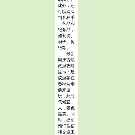
此外，还
可以购买
到各种手
工艺品和
纪念品，
如刺绣、
扇子、剪
纸等。
最新
周庄古镇
旅游攻略
提示：建
议游客在
春秋两季
前来游
玩，此时
气候宜
人，景色
最美。同
时，提前
预订住宿
和交通工