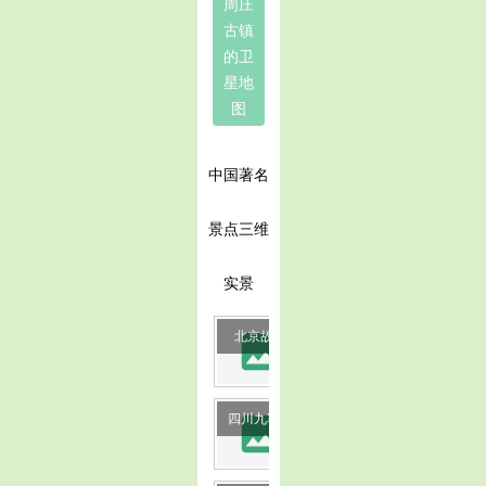
周庄
古镇
的卫
星地
图
中国著名
景点三维
实景
image
北京故宫
image
四川九寨沟