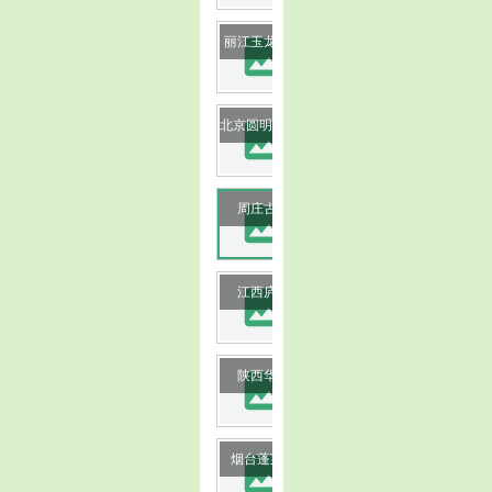
image
丽江玉龙雪山
image
北京圆明园遗址公园
image
周庄古镇
image
江西庐山
image
陕西华山
image
烟台蓬莱阁