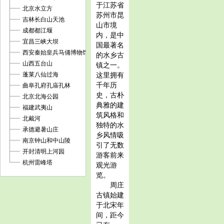
于江苏省
北京水立方
苏州市昆
吉林长白山天池
山市境
成都都江堰
内，是中
宜昌三峡大坝
国最著名
西安秦始皇兵马俑博物馆
的水乡古
山西五台山
镇之一。
蓬莱八仙过海
这里拥有
千年历
曲阜孔府孔庙孔林
史，古朴
北京北海公园
典雅的建
福建武夷山
筑风格和
北戴河
独特的水
承德避暑山庄
乡风情吸
南京钟山和中山陵
引了无数
开封清明上河园
游客前来
杭州雷峰塔
观光游
览。
周庄
古镇始建
于北宋年
间，距今