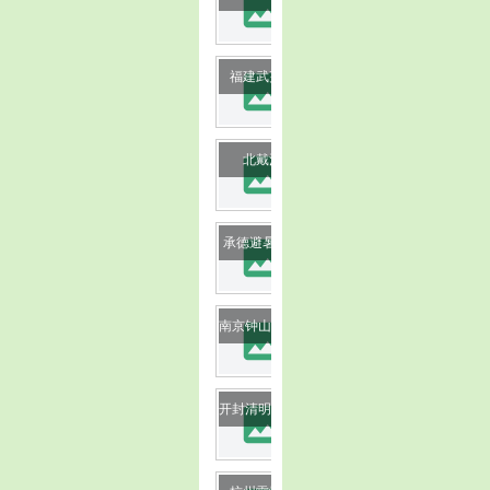
image
image
福建武夷山
image
北戴河
image
承德避暑山庄
image
南京钟山和中山陵
image
开封清明上河园