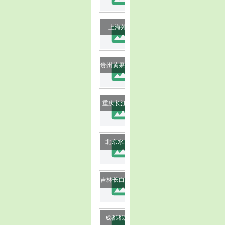
image
上海外滩
image
贵州黄果树瀑布
image
重庆长江三峡
image
北京水立方
image
吉林长白山天池
成都都江堰