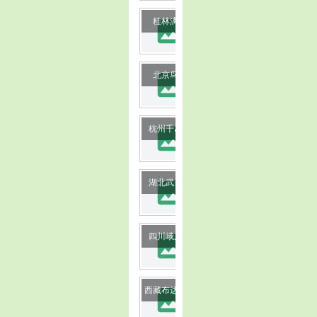
image
桂林漓江
image
北京鸟巢
image
杭州千岛湖
image
湖北武当山
image
四川峨眉山
image
西藏布达拉宫