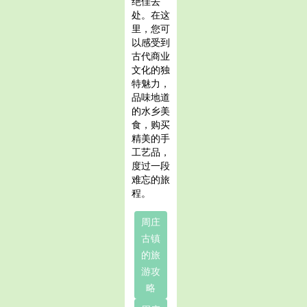
绝佳去
处。在这
里，您可
以感受到
古代商业
文化的独
特魅力，
品味地道
的水乡美
食，购买
精美的手
工艺品，
度过一段
难忘的旅
程。
周庄
古镇
的旅
游攻
略