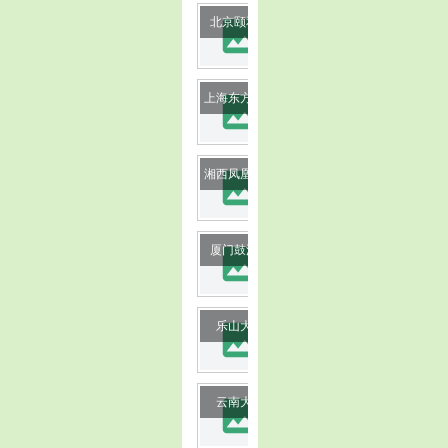
image
北京颐和园
image
上海东方明珠
image
湘西凤凰古城
image
厦门鼓浪屿
image
乐山大佛
image
云南大理