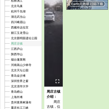
桂林漓江
北京鸟巢
杭州千岛湖
湖北武当山
四川峨眉山
西藏布达拉宫
丽江玉龙雪山
北京圆明园遗址公园
周庄古镇
江西庐山
陕西华山
烟台蓬莱阁
河南嵩山少林寺
北京天坛公园
青岛金沙滩
深圳世界之窗
北京清华大学
周庄古镇
青岛崂山
介绍：
上海外滩
周庄
贵州黄果树瀑布
古镇，位
重庆长江三峡