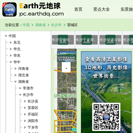
首页
景点大全
实景旅
chevron_right
chevron_right
chevron_right
当前位置：
中国
湖南省
长沙市
望城区
image
image
image
im
play_arrow
中国
长沙雷锋纪念馆
长沙千龙湖生态
长沙靖港古镇
play_arrow
东北
play_arrow
华北
play_arrow
华东
+
play_arrow
华中
望城区卫星
-
地图
play_arrow
河南省
加载中，请
play_arrow
湖北省
稍候...
play_arrow
湖南省
play_arrow
常德市
play_arrow
长沙市
play_arrow
长沙县
play_arrow
芙蓉区
play_arrow
开福区
play_arrow
浏阳市
play_arrow
宁乡市