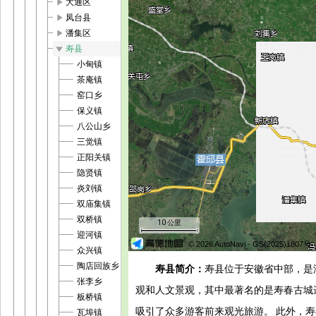
play_arrow
大通区
play_arrow
凤台县
play_arrow
潘集区
play_arrow
寿县
小甸镇
茶庵镇
窑口乡
保义镇
八公山乡
三觉镇
正阳关镇
隐贤镇
炎刘镇
双庙集镇
双桥镇
10 公里
迎河镇
© 2026 AutoNavi
- GS(2025)1807号
众兴镇
陶店回族乡
寿县简介：
寿县位于安徽省中部，是
张李乡
观和人文景观，其中最著名的是寿春古城
板桥镇
吸引了众多游客前来观光旅游。 此外，
瓦埠镇