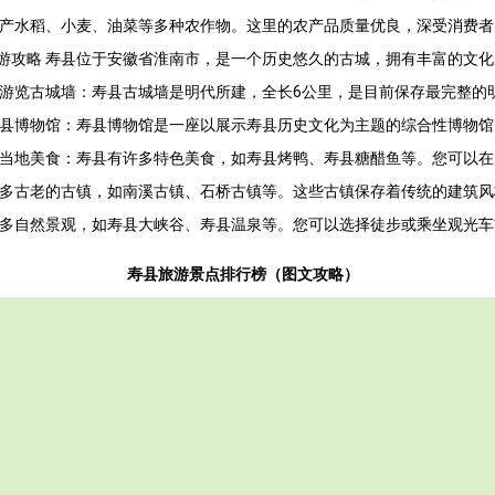
盛产水稻、小麦、油菜等多种农作物。这里的农产品质量优良，深受消费者
游攻略 寿县位于安徽省淮南市，是一个历史悠久的古城，拥有丰富的文
. 游览古城墙：寿县古城墙是明代所建，全长6公里，是目前保存最完整
观寿县博物馆：寿县博物馆是一座以展示寿县历史文化为主题的综合性博物
品尝当地美食：寿县有许多特色美食，如寿县烤鸭、寿县糖醋鱼等。您可以
有许多古老的古镇，如南溪古镇、石桥古镇等。这些古镇保存着传统的建筑
有许多自然景观，如寿县大峡谷、寿县温泉等。您可以选择徒步或乘坐观光
寿县旅游景点排行榜（图文攻略）