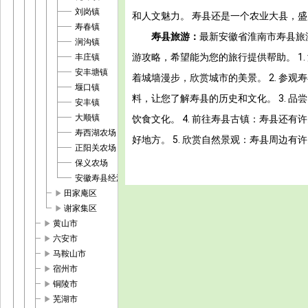
刘岗镇
和人文魅力。 寿县还是一个农业大县，
寿春镇
寿县旅游：
最新安徽省淮南市寿县旅
涧沟镇
游攻略，希望能为您的旅行提供帮助。 1
丰庄镇
安丰塘镇
着城墙漫步，欣赏城市的美景。 2. 参
堰口镇
料，让您了解寿县的历史和文化。 3. 
安丰镇
大顺镇
饮食文化。 4. 前往寿县古镇：寿县还
寿西湖农场
好地方。 5. 欣赏自然景观：寿县周边
正阳关农场
保义农场
安徽寿县经济开发区
play_arrow
田家庵区
play_arrow
谢家集区
play_arrow
黄山市
play_arrow
六安市
play_arrow
马鞍山市
play_arrow
宿州市
play_arrow
铜陵市
play_arrow
芜湖市