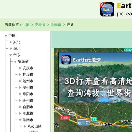
chevron_right
chevron_right
chevron_right
当前位置：
中国
安徽省
淮南市
寿县
play_arrow
中国
play_arrow
东北
play_arrow
华北
play_arrow
华东
play_arrow
安徽省
加载中，请稍候...
寿县卫星地图
play_arrow
安庆市
play_arrow
蚌埠市
play_arrow
池州市
play_arrow
滁州市
play_arrow
阜阳市
play_arrow
亳州市
play_arrow
合肥市
play_arrow
淮北市
play_arrow
淮南市
play_arrow
八公山区