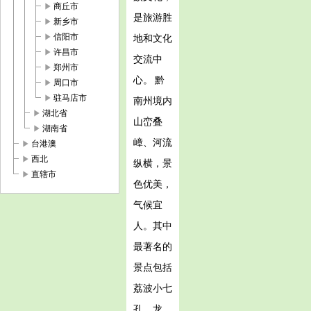
play_arrow
商丘市
是旅游胜
play_arrow
新乡市
play_arrow
信阳市
地和文化
play_arrow
许昌市
交流中
play_arrow
郑州市
心。 黔
play_arrow
周口市
play_arrow
驻马店市
南州境内
play_arrow
湖北省
山峦叠
play_arrow
湖南省
嶂、河流
play_arrow
台港澳
play_arrow
西北
纵横，景
play_arrow
直辖市
色优美，
气候宜
人。其中
最著名的
景点包括
荔波小七
孔、龙