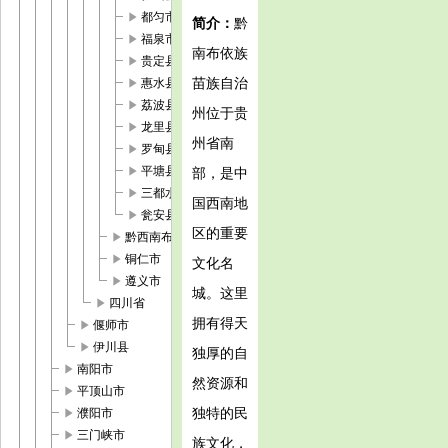
play_arrow
都匀市
简介：
黔
play_arrow
福泉市
南布依族
play_arrow
贵定县
play_arrow
苗族自治
惠水县
play_arrow
荔波县
州位于贵
play_arrow
龙里县
州省南
play_arrow
罗甸县
play_arrow
平塘县
部，是中
play_arrow
三都水族自治县
国西南地
play_arrow
瓮安县
区的重要
play_arrow
黔西南布依族苗族自治州
play_arrow
铜仁市
文化名
play_arrow
遵义市
城。这里
play_arrow
四川省
拥有得天
play_arrow
偃师市
play_arrow
伊川县
独厚的自
play_arrow
南阳市
然资源和
play_arrow
平顶山市
play_arrow
独特的民
濮阳市
play_arrow
三门峡市
族文化，