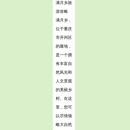
满月乡旅
游攻略
满月乡，
位于重庆
市开州区
的腹地，
是一个拥
有丰富自
然风光和
人文景观
的美丽乡
村。在这
里，您可
以尽情领
略大自然