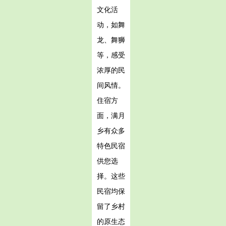
文化活
动，如舞
龙、舞狮
等，感受
浓厚的民
间风情。
住宿方
面，满月
乡有众多
特色民宿
供您选
择。这些
民宿均保
留了乡村
的原生态