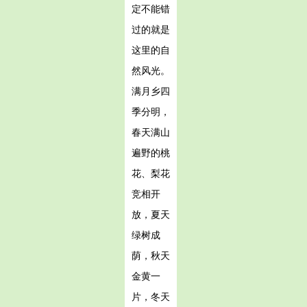
定不能错
过的就是
这里的自
然风光。
满月乡四
季分明，
春天满山
遍野的桃
花、梨花
竞相开
放，夏天
绿树成
荫，秋天
金黄一
片，冬天