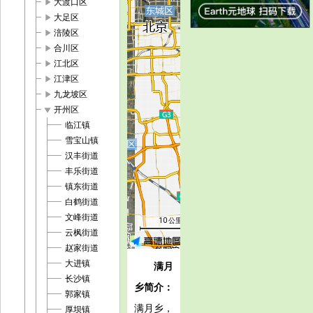
play_arrow
大渡口区
play_arrow
大足区
play_arrow
涪陵区
play_arrow
合川区
play_arrow
江北区
play_arrow
江津区
play_arrow
九龙坡区
play_arrow
开州区
临江镇
雪宝山镇
汉丰街道
丰乐街道
镇东街道
白鹤街道
文峰街道
10 公里
云枫街道
赵家街道
大进镇
满月
长沙镇
乡简介：
郭家镇
满月乡，
厚坝镇