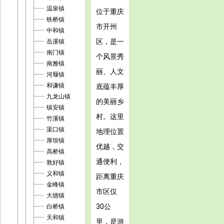
温泉镇
位于重庆
铁桥镇
市开州
中和镇
区，是一
岳溪镇
南门镇
个风景秀
南雅镇
丽、人文
河堰镇
和谦镇
底蕴丰厚
九龙山镇
的美丽乡
镇安镇
村。这里
竹溪镇
渠口镇
地理位置
厚坝镇
优越，交
高桥镇
通便利，
敦好镇
义和镇
距离重庆
金峰镇
市区仅
大德镇
30公
白桥镇
天和镇
里，是游