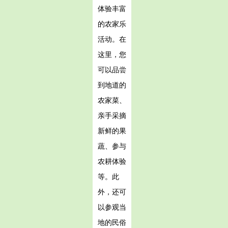
体验丰富
的农家乐
活动。在
这里，您
可以品尝
到地道的
农家菜、
亲手采摘
新鲜的果
蔬、参与
农耕体验
等。此
外，还可
以参观当
地的民俗