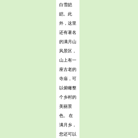
白雪皑
皑。此
外，这里
还有著名
的满月山
风景区，
山上有一
座古老的
寺庙，可
以俯瞰整
个乡村的
美丽景
色。 在
满月乡，
您还可以