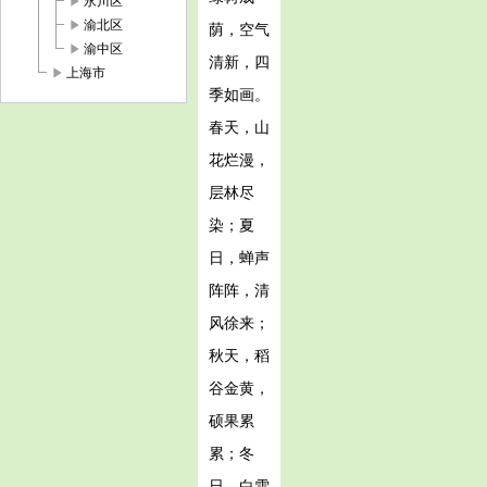
play_arrow
永川区
play_arrow
渝北区
荫，空气
play_arrow
渝中区
清新，四
play_arrow
上海市
季如画。
春天，山
花烂漫，
层林尽
染；夏
日，蝉声
阵阵，清
风徐来；
秋天，稻
谷金黄，
硕果累
累；冬
日，白雪