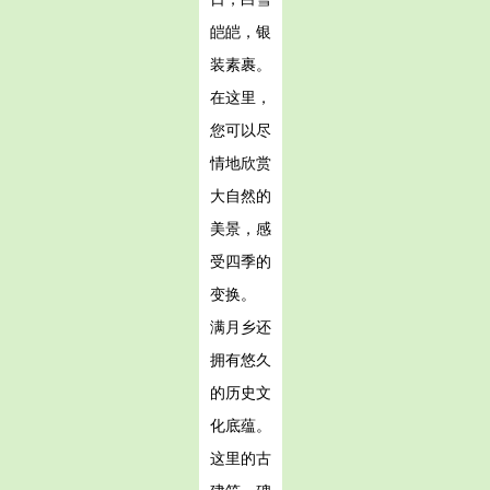
皑皑，银
装素裹。
在这里，
您可以尽
情地欣赏
大自然的
美景，感
受四季的
变换。
满月乡还
拥有悠久
的历史文
化底蕴。
这里的古