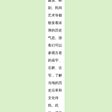
建筑、碑
刻、民间
艺术等都
散发着浓
厚的历史
气息。游
客们可以
参观古老
的庙宇、
石桥、古
宅，了解
当地的历
史沿革和
文化传
统。此