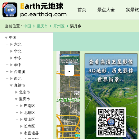
首页
景点大全
实景旅
chevron_right
chevron_right
chevron_right
当前位置：
中国
重庆市
开州区
满月乡
play_arrow
中国
play_arrow
东北
play_arrow
华北
play_arrow
华东
+
play_arrow
华中
满月乡卫星
-
地图
play_arrow
台港澳
加载中，请
play_arrow
西北
稍候...
play_arrow
直辖市
play_arrow
北京市
play_arrow
重庆市
play_arrow
巴南区
play_arrow
北碚区
play_arrow
璧山区
play_arrow
长寿区
play_arrow
市直辖县