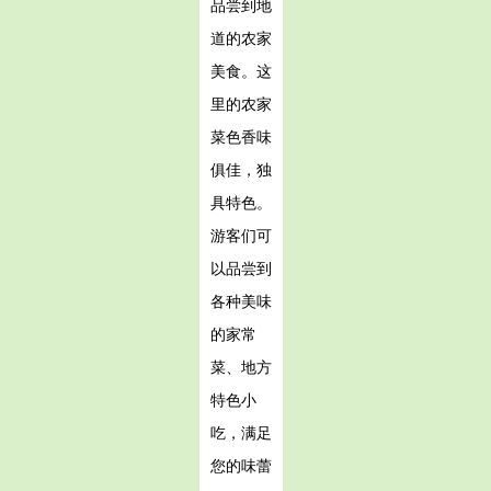
品尝到地
道的农家
美食。这
里的农家
菜色香味
俱佳，独
具特色。
游客们可
以品尝到
各种美味
的家常
菜、地方
特色小
吃，满足
您的味蕾