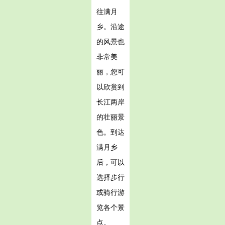
往满月
乡。沿途
的风景也
非常美
丽，您可
以欣赏到
长江两岸
的壮丽景
色。到达
满月乡
后，可以
选择步行
或骑行游
览各个景
点。