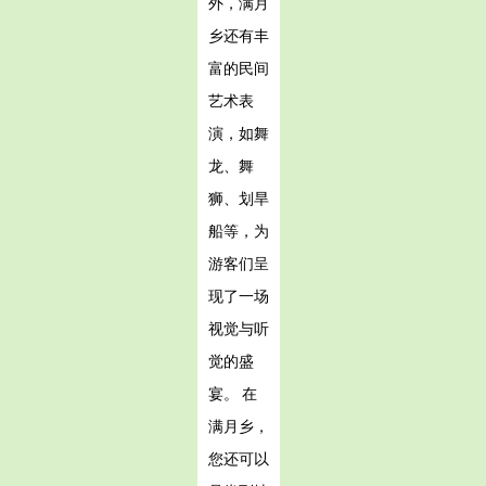
外，满月
乡还有丰
富的民间
艺术表
演，如舞
龙、舞
狮、划旱
船等，为
游客们呈
现了一场
视觉与听
觉的盛
宴。 在
满月乡，
您还可以