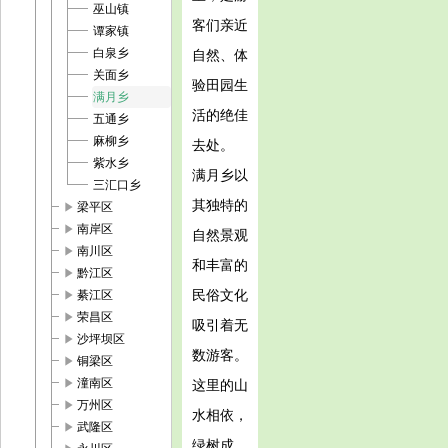
巫山镇
客们亲近
谭家镇
白泉乡
自然、体
关面乡
验田园生
满月乡
活的绝佳
五通乡
麻柳乡
去处。
紫水乡
满月乡以
三汇口乡
其独特的
play_arrow
梁平区
play_arrow
南岸区
自然景观
play_arrow
南川区
和丰富的
play_arrow
黔江区
play_arrow
民俗文化
綦江区
play_arrow
荣昌区
吸引着无
play_arrow
沙坪坝区
数游客。
play_arrow
铜梁区
play_arrow
潼南区
这里的山
play_arrow
万州区
水相依，
play_arrow
武隆区
绿树成