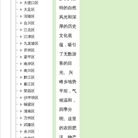
play_arrow
大渡口区
特的自然
play_arrow
大足区
play_arrow
涪陵区
风光和深
play_arrow
合川区
厚的历史
play_arrow
江北区
文化底
play_arrow
江津区
play_arrow
九龙坡区
蕴，吸引
play_arrow
开州区
了无数游
play_arrow
梁平区
客的目
play_arrow
南岸区
play_arrow
南川区
光。 兴
play_arrow
黔江区
峰乡地势
play_arrow
綦江区
play_arrow
平坦，气
荣昌区
play_arrow
沙坪坝区
候温和，
play_arrow
铜梁区
四季分
play_arrow
潼南区
play_arrow
万州区
明。这里
play_arrow
武隆区
的农田肥
play_arrow
永川区
沃，物产