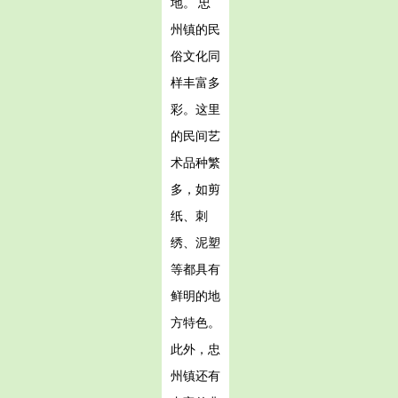
地。 忠
州镇的民
俗文化同
样丰富多
彩。这里
的民间艺
术品种繁
多，如剪
纸、刺
绣、泥塑
等都具有
鲜明的地
方特色。
此外，忠
州镇还有