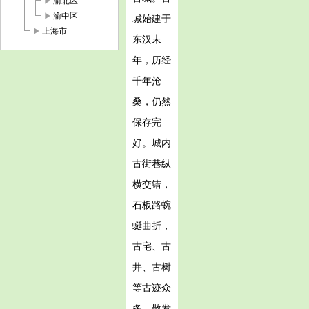
play_arrow
渝北区
play_arrow
渝中区
城始建于
play_arrow
上海市
东汉末
年，历经
千年沧
桑，仍然
保存完
好。城内
古街巷纵
横交错，
石板路蜿
蜒曲折，
古宅、古
井、古树
等古迹众
多，散发