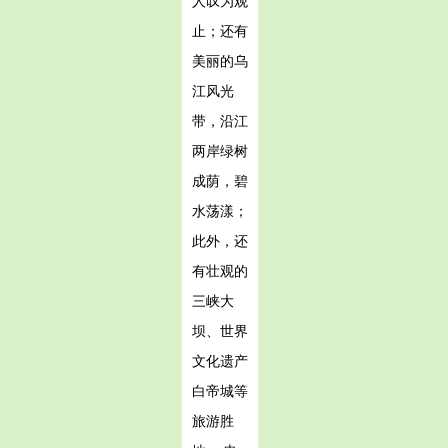
人叹为观
止；还有
美丽的乌
江风光
带，沿江
两岸绿树
成荫，碧
水荡漾；
此外，还
有壮观的
三峡大
坝、世界
文化遗产
白帝城等
旅游胜