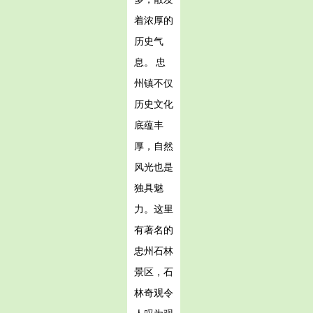
着浓厚的
历史气
息。 忠
州镇不仅
历史文化
底蕴丰
厚，自然
风光也是
独具魅
力。这里
有著名的
忠州石林
景区，石
林奇观令