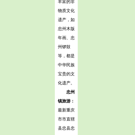
丰富的非
物质文化
遗产，如
忠州木版
年画、忠
州锣鼓
等，都是
中华民族
宝贵的文
化遗产。
忠州
镇旅游：
最新重庆
市市直辖
县忠县忠