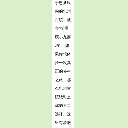
于忠县境
内的忠州
古镇，被
誉为“重
庆小九寨
沟”。 如
果你想体
验一次真
正的乡村
之旅，那
么忠州古
镇绝对是
你的不二
选择。这
里有清澈