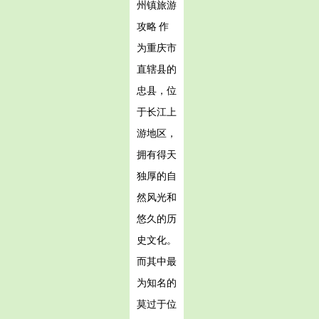
州镇旅游
攻略 作
为重庆市
直辖县的
忠县，位
于长江上
游地区，
拥有得天
独厚的自
然风光和
悠久的历
史文化。
而其中最
为知名的
莫过于位