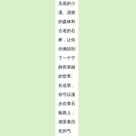
见底的小
溪、茂密
的森林和
古老的石
桥，让你
仿佛回到
了一个宁
静而美丽
的世界。
在这里，
你可以漫
步在青石
板路上，
感受着历
史的气