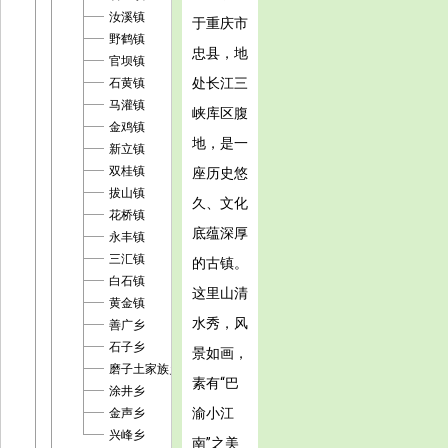
汝溪镇
于重庆市
野鹤镇
忠县，地
官坝镇
处长江三
石黄镇
马灌镇
峡库区腹
金鸡镇
地，是一
新立镇
双桂镇
座历史悠
拔山镇
久、文化
花桥镇
底蕴深厚
永丰镇
三汇镇
的古镇。
白石镇
这里山清
黄金镇
水秀，风
善广乡
石子乡
景如画，
磨子土家族乡
素有“巴
涂井乡
渝小江
金声乡
兴峰乡
南”之美