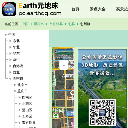
首页
景点大全
实景旅
chevron_right
chevron_right
chevron_right
chevron_right
当前位置：
中国
重庆市
市直辖县
忠县
忠州镇
play_arrow
中国
play_arrow
东北
play_arrow
华北
play_arrow
华东
+
play_arrow
华中
忠州镇卫星
-
地图
play_arrow
台港澳
加载中，请
play_arrow
西北
稍候...
play_arrow
直辖市
play_arrow
北京市
play_arrow
重庆市
play_arrow
巴南区
play_arrow
北碚区
play_arrow
璧山区
play_arrow
长寿区
play_arrow
市直辖县