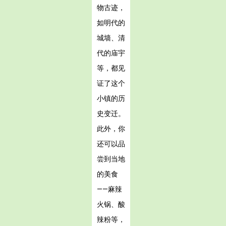
物古迹，
如明代的
城墙、清
代的庙宇
等，都见
证了这个
小镇的历
史变迁。
此外，你
还可以品
尝到当地
的美食
——麻辣
火锅、酸
辣粉等，