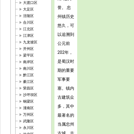
play_arrow
大渡口区
誉。 忠
play_arrow
大足区
play_arrow
涪陵区
州镇历史
play_arrow
合川区
悠久，可
play_arrow
江北区
以追溯到
play_arrow
江津区
play_arrow
九龙坡区
公元前
play_arrow
开州区
202年，
play_arrow
梁平区
是蜀汉时
play_arrow
南岸区
play_arrow
南川区
期的重要
play_arrow
黔江区
军事要
play_arrow
綦江区
play_arrow
塞。镇内
荣昌区
play_arrow
沙坪坝区
古建筑众
play_arrow
铜梁区
多，其中
play_arrow
潼南区
play_arrow
万州区
最著名的
play_arrow
武隆区
当属忠州
play_arrow
永川区
古城。古