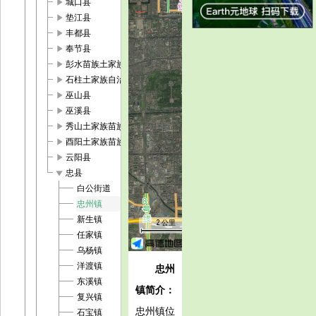
play_arrow
城口县
play_arrow
垫江县
play_arrow
丰都县
play_arrow
奉节县
play_arrow
彭水苗族土家族自治县
play_arrow
石柱土家族自治县
play_arrow
巫山县
play_arrow
巫溪县
play_arrow
秀山土家族苗族自治县
play_arrow
酉阳土家族苗族自治县
play_arrow
云阳县
play_arrow
忠县
白公街道
忠州镇
新生镇
2 公里
任家镇
乌杨镇
洋渡镇
忠州
东溪镇
镇简介：
复兴镇
忠州镇位
石宝镇