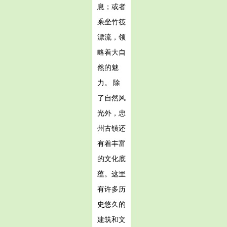
息；或者
乘坐竹筏
漂流，领
略着大自
然的魅
力。 除
了自然风
光外，忠
州古镇还
有着丰富
的文化底
蕴。这里
有许多历
史悠久的
建筑和文