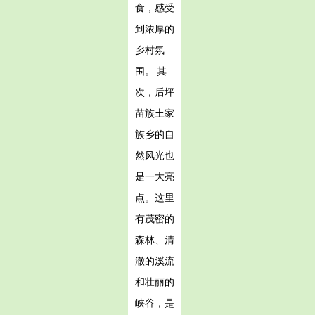
食，感受
到浓厚的
乡村氛
围。 其
次，后坪
苗族土家
族乡的自
然风光也
是一大亮
点。这里
有茂密的
森林、清
澈的溪流
和壮丽的
峡谷，是