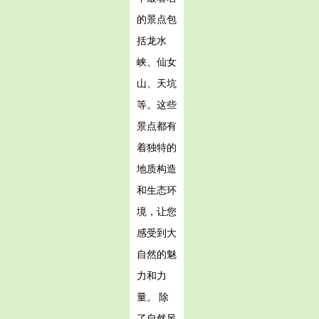
的景点包
括龙水
峡、仙女
山、天坑
等。这些
景点都有
着独特的
地质构造
和生态环
境，让您
感受到大
自然的魅
力和力
量。 除
了自然风