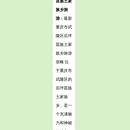
苗族土家
族乡旅
游：
最新
重庆市武
隆区后坪
苗族土家
族乡旅游
攻略 位
于重庆市
武隆区的
后坪苗族
土家族
乡，是一
个充满魅
力和神秘