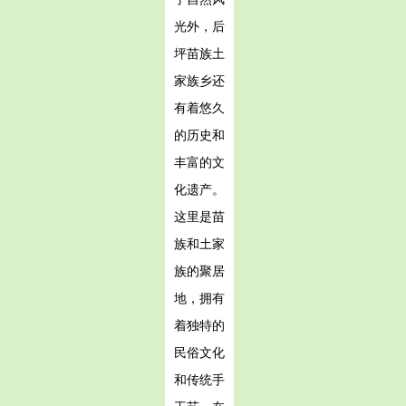
光外，后
坪苗族土
家族乡还
有着悠久
的历史和
丰富的文
化遗产。
这里是苗
族和土家
族的聚居
地，拥有
着独特的
民俗文化
和传统手