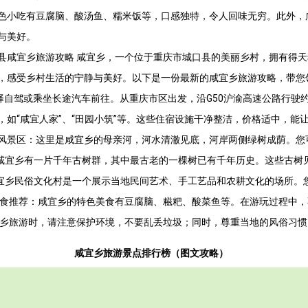
色小吃有豆腐脑、酸汤鱼、糯米饭等，口感独特，令人回味无穷。此外，
与美好。
县咸宜乡旅游攻略 咸宜乡，一个位于重庆市城口县的美丽乡村，拥有得
感受乡村生活的宁静与美好。以下是一份最新的咸宜乡旅游攻略，带您领略
择自驾或乘坐长途汽车前往。从重庆市区出发，沿G50沪渝高速公路行驶约4
，如“咸宜人家”、“田园小筑”等。这些住宿设施干净整洁，价格适中，能
咸宜河风景区：这里是咸宜乡的母亲河，河水清澈见底，河岸两侧绿树成荫。
：咸宜乡有一片千年古树群，其中最古老的一棵树已有千年历史。这些古树
咸宜乡民俗文化村是一个展示当地民间艺术、手工艺品和农耕文化的场所。
 美食推荐：咸宜乡的特色美食有豆腐脑、糍粑、酸菜鱼等。在游玩过程中
咸宜乡旅游时，请注意保护环境，不要乱丢垃圾；同时，尊重当地的风俗习
咸宜乡旅游景点排行榜（图文攻略）