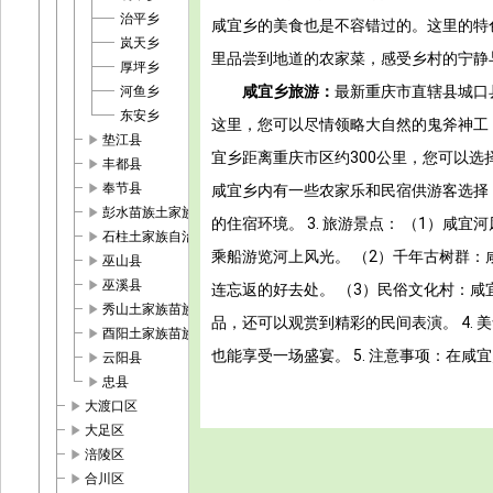
治平乡
咸宜乡的美食也是不容错过的。这里的特
岚天乡
里品尝到地道的农家菜，感受乡村的宁静
厚坪乡
咸宜乡旅游：
最新重庆市直辖县城口
河鱼乡
东安乡
这里，您可以尽情领略大自然的鬼斧神工，
play_arrow
垫江县
宜乡距离重庆市区约300公里，您可以选
play_arrow
丰都县
play_arrow
奉节县
咸宜乡内有一些农家乐和民宿供游客选择
play_arrow
彭水苗族土家族自治县
的住宿环境。 3. 旅游景点： （1）
play_arrow
石柱土家族自治县
乘船游览河上风光。 （2）千年古树群
play_arrow
巫山县
play_arrow
巫溪县
连忘返的好去处。 （3）民俗文化村：
play_arrow
秀山土家族苗族自治县
品，还可以观赏到精彩的民间表演。 4.
play_arrow
酉阳土家族苗族自治县
也能享受一场盛宴。 5. 注意事项：在
play_arrow
云阳县
play_arrow
忠县
play_arrow
大渡口区
play_arrow
大足区
play_arrow
涪陵区
play_arrow
合川区