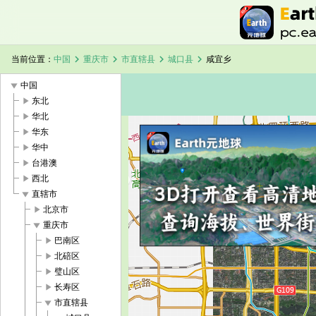
chevron_right
chevron_right
chevron_right
chevron_right
当前位置：
中国
重庆市
市直辖县
城口县
咸宜乡
play_arrow
中国
play_arrow
东北
play_arrow
华北
play_arrow
华东
play_arrow
华中
加载中，请稍候...
咸宜乡卫星地图
play_arrow
台港澳
play_arrow
西北
play_arrow
直辖市
play_arrow
北京市
play_arrow
重庆市
play_arrow
巴南区
play_arrow
北碚区
play_arrow
璧山区
play_arrow
长寿区
play_arrow
市直辖县