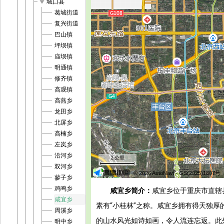
play_arrow
城口县
葛城街道
复兴街道
巴山镇
坪坝镇
庙坝镇
明通镇
修齐镇
高观镇
高燕乡
龙田乡
北屏乡
高楠乡
左岚乡
沿河乡
2 公里
双河乡
© 2026 AutoNavi
- GS(2025)1807号
蓼子乡
鸡鸣乡
咸宜乡简介：
咸宜乡位于重庆市直辖
咸宜乡
素有“小桂林”之称。咸宜乡拥有得天独
周溪乡
的山水风光如诗如画，令人流连忘返。此
明中乡