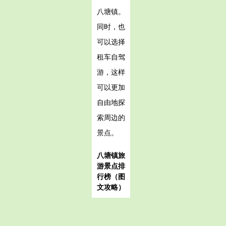
八塘镇。
同时，也
可以选择
租车自驾
游，这样
可以更加
自由地探
索周边的
景点。
八塘镇旅
游景点排
行榜（图
文攻略）