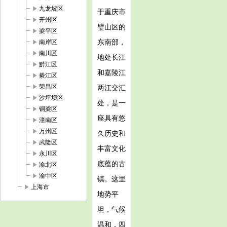
play_arrow
九龙坡区
于重庆市
play_arrow
开州区
璧山区的
play_arrow
梁平区
play_arrow
东南部，
南岸区
play_arrow
南川区
地处长江
play_arrow
黔江区
和嘉陵江
play_arrow
綦江区
play_arrow
荣昌区
两江交汇
play_arrow
沙坪坝区
处，是一
play_arrow
铜梁区
座具有悠
play_arrow
潼南区
play_arrow
万州区
久历史和
play_arrow
武隆区
丰富文化
play_arrow
永川区
底蕴的古
play_arrow
渝北区
play_arrow
渝中区
镇。这里
play_arrow
上海市
地势平
坦，气候
温和，四