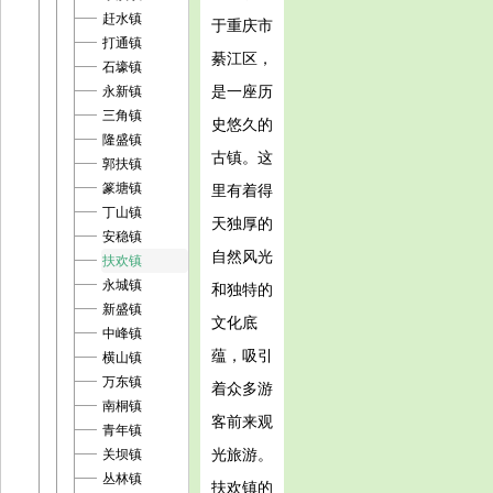
赶水镇
于重庆市
打通镇
綦江区，
石壕镇
是一座历
永新镇
三角镇
史悠久的
隆盛镇
古镇。这
郭扶镇
篆塘镇
里有着得
丁山镇
天独厚的
安稳镇
自然风光
扶欢镇
永城镇
和独特的
新盛镇
文化底
中峰镇
蕴，吸引
横山镇
万东镇
着众多游
南桐镇
客前来观
青年镇
光旅游。
关坝镇
丛林镇
扶欢镇的