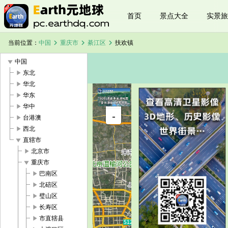
首页
景点大全
实景旅
chevron_right
chevron_right
chevron_right
当前位置：
中国
重庆市
綦江区
扶欢镇
play_arrow
中国
play_arrow
东北
play_arrow
华北
play_arrow
华东
+
play_arrow
华中
扶欢镇卫星
-
地图
play_arrow
台港澳
加载中，请
play_arrow
西北
稍候...
play_arrow
直辖市
play_arrow
北京市
play_arrow
重庆市
play_arrow
巴南区
play_arrow
北碚区
play_arrow
璧山区
play_arrow
长寿区
play_arrow
市直辖县