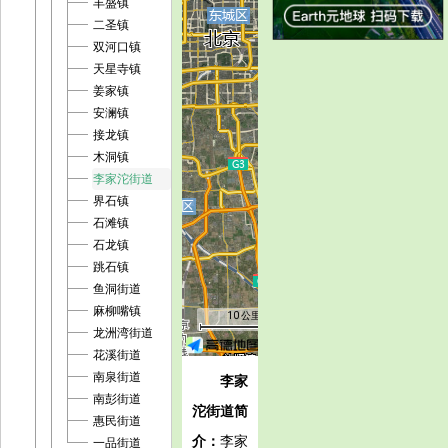
丰盛镇
二圣镇
双河口镇
天星寺镇
姜家镇
安澜镇
接龙镇
木洞镇
李家沱街道
界石镇
石滩镇
石龙镇
跳石镇
鱼洞街道
麻柳嘴镇
10 公里
龙洲湾街道
花溪街道
南泉街道
李家
南彭街道
沱街道简
惠民街道
介：
李家
一品街道