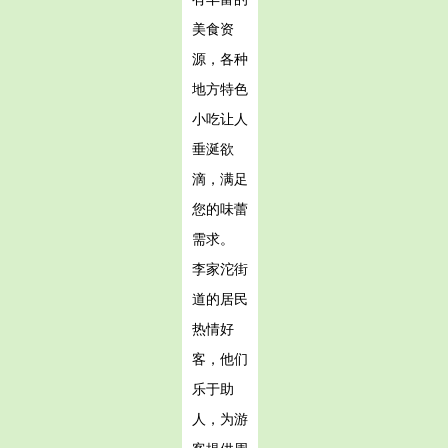
美食资
源，各种
地方特色
小吃让人
垂涎欲
滴，满足
您的味蕾
需求。
李家沱街
道的居民
热情好
客，他们
乐于助
人，为游