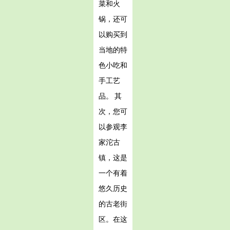
菜和火
锅，还可
以购买到
当地的特
色小吃和
手工艺
品。 其
次，您可
以参观李
家沱古
镇，这是
一个有着
悠久历史
的古老街
区。在这