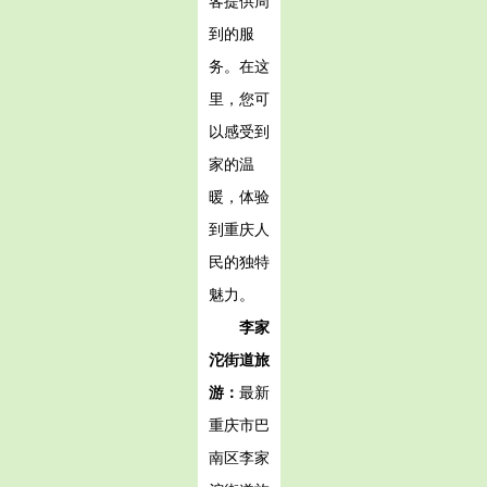
客提供周
到的服
务。在这
里，您可
以感受到
家的温
暖，体验
到重庆人
民的独特
魅力。
李家
沱街道旅
游：
最新
重庆市巴
南区李家