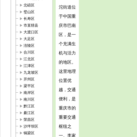
play_arrow
北碚区
沱街道位
play_arrow
璧山区
于中国重
play_arrow
长寿区
play_arrow
庆市巴南
市直辖县
play_arrow
大渡口区
区，是一
play_arrow
大足区
个充满生
play_arrow
涪陵区
play_arrow
合川区
机与活力
play_arrow
江北区
的地区。
play_arrow
江津区
这里地理
play_arrow
九龙坡区
play_arrow
开州区
位置优
play_arrow
梁平区
越，交通
play_arrow
南岸区
便利，是
play_arrow
南川区
play_arrow
黔江区
重庆市的
play_arrow
綦江区
重要交通
play_arrow
荣昌区
play_arrow
枢纽之
沙坪坝区
play_arrow
铜梁区
一。李家