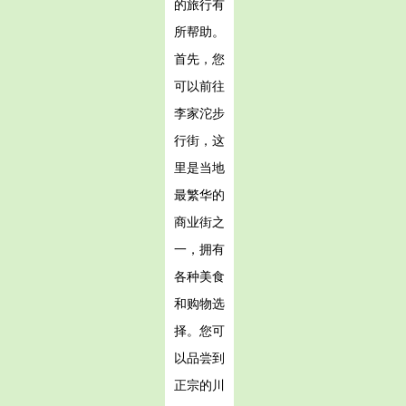
的旅行有
所帮助。
首先，您
可以前往
李家沱步
行街，这
里是当地
最繁华的
商业街之
一，拥有
各种美食
和购物选
择。您可
以品尝到
正宗的川