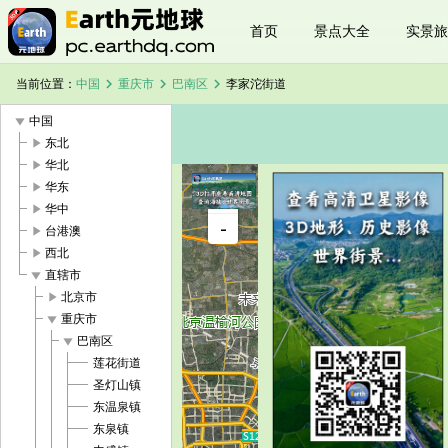
首页
景点大全
实景旅
chevron_right
chevron_right
chevron_right
当前位置：
中国
重庆市
巴南区
李家沱街道
play_arrow
中国
play_arrow
东北
play_arrow
华北
play_arrow
华东
+
play_arrow
华中
李家沱街道
-
卫星地图
play_arrow
台港澳
加载中，请
play_arrow
西北
稍候...
play_arrow
直辖市
play_arrow
北京市
play_arrow
重庆市
play_arrow
巴南区
莲花街道
圣灯山镇
东温泉镇
东泉镇