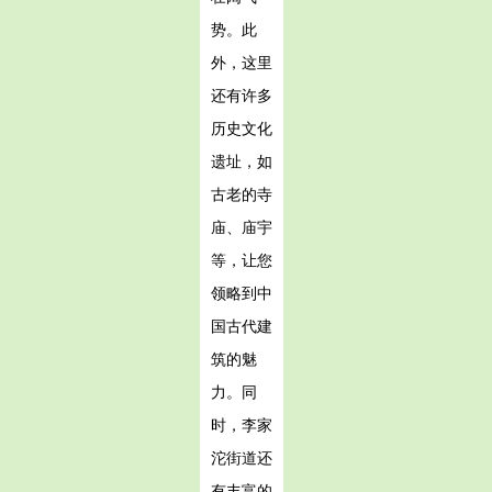
势。此
外，这里
还有许多
历史文化
遗址，如
古老的寺
庙、庙宇
等，让您
领略到中
国古代建
筑的魅
力。同
时，李家
沱街道还
有丰富的