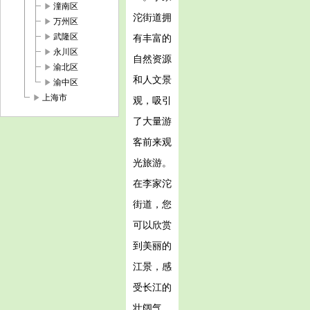
play_arrow
潼南区
沱街道拥
play_arrow
万州区
play_arrow
武隆区
有丰富的
play_arrow
永川区
自然资源
play_arrow
渝北区
和人文景
play_arrow
渝中区
play_arrow
上海市
观，吸引
了大量游
客前来观
光旅游。
在李家沱
街道，您
可以欣赏
到美丽的
江景，感
受长江的
壮阔气