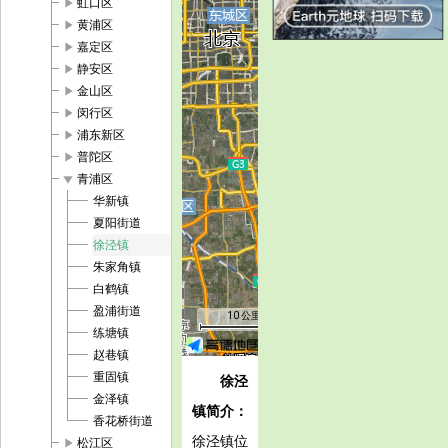
play_arrow
虹口区
play_arrow
黄浦区
play_arrow
嘉定区
play_arrow
静安区
play_arrow
金山区
play_arrow
闵行区
play_arrow
浦东新区
play_arrow
普陀区
play_arrow
青浦区
华新镇
夏阳街道
徐泾镇
朱家角镇
白鹤镇
盈浦街道
10 公里
练塘镇
赵巷镇
重固镇
徐泾
金泽镇
镇简介：
香花桥街道
徐泾镇位
play_arrow
松江区