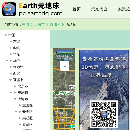
首页
景点大全
实景旅
chevron_right
chevron_right
chevron_right
当前位置：
中国
上海市
青浦区
徐泾镇
play_arrow
中国
play_arrow
东北
play_arrow
华北
play_arrow
华东
+
play_arrow
华中
徐泾镇卫星
-
地图
play_arrow
台港澳
加载中，请
play_arrow
西北
稍候...
play_arrow
直辖市
play_arrow
北京市
play_arrow
重庆市
play_arrow
上海市
play_arrow
宝山区
play_arrow
长宁区
play_arrow
崇明区
play_arrow
奉贤区