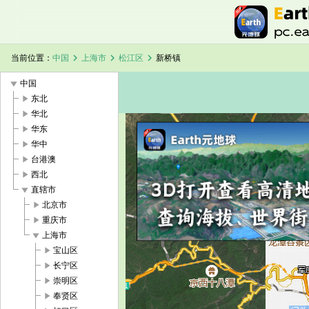
chevron_right
chevron_right
chevron_right
当前位置：
中国
上海市
松江区
新桥镇
play_arrow
中国
play_arrow
东北
play_arrow
华北
play_arrow
华东
play_arrow
华中
加载中，请稍候...
新桥镇卫星地图
play_arrow
台港澳
play_arrow
西北
play_arrow
直辖市
play_arrow
北京市
play_arrow
重庆市
play_arrow
上海市
play_arrow
宝山区
play_arrow
长宁区
play_arrow
崇明区
play_arrow
奉贤区