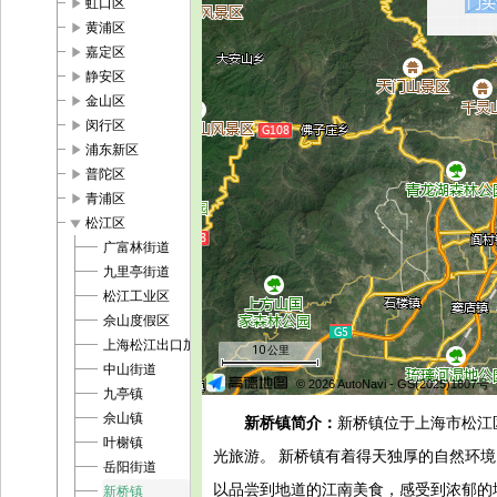
play_arrow
虹口区
play_arrow
黄浦区
play_arrow
嘉定区
play_arrow
静安区
play_arrow
金山区
play_arrow
闵行区
play_arrow
浦东新区
play_arrow
普陀区
play_arrow
青浦区
play_arrow
松江区
广富林街道
九里亭街道
松江工业区
佘山度假区
上海松江出口加工区
10 公里
中山街道
© 2026 AutoNavi
- GS(2025)1807号
九亭镇
佘山镇
新桥镇简介：
新桥镇位于上海市松江
叶榭镇
光旅游。 新桥镇有着得天独厚的自然环
岳阳街道
以品尝到地道的江南美食，感受到浓郁的
新桥镇