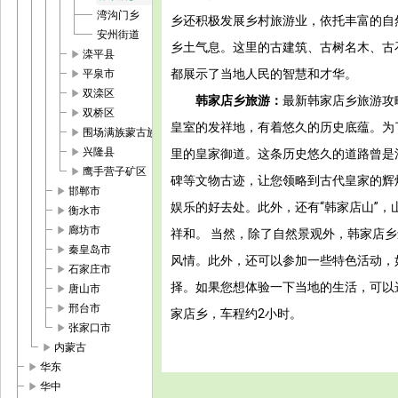
湾沟门乡
乡还积极发展乡村旅游业，依托丰富的自
安州街道
乡土气息。这里的古建筑、古树名木、古
play_arrow
滦平县
play_arrow
都展示了当地人民的智慧和才华。
平泉市
play_arrow
双滦区
韩家店乡旅游：
最新韩家店乡旅游攻
play_arrow
双桥区
皇室的发祥地，有着悠久的历史底蕴。为
play_arrow
围场满族蒙古族自治县
play_arrow
兴隆县
里的皇家御道。这条历史悠久的道路曾是
play_arrow
鹰手营子矿区
碑等文物古迹，让您领略到古代皇家的辉
play_arrow
邯郸市
娱乐的好去处。此外，还有“韩家店山”
play_arrow
衡水市
play_arrow
廊坊市
祥和。 当然，除了自然景观外，韩家店
play_arrow
秦皇岛市
风情。此外，还可以参加一些特色活动，
play_arrow
石家庄市
择。如果您想体验一下当地的生活，可以
play_arrow
唐山市
play_arrow
邢台市
家店乡，车程约2小时。
play_arrow
张家口市
play_arrow
内蒙古
play_arrow
华东
play_arrow
华中