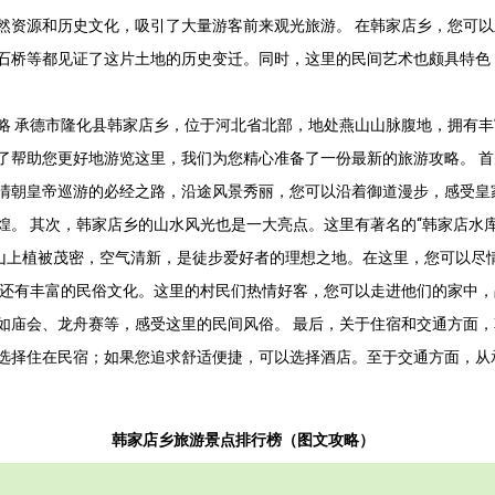
然资源和历史文化，吸引了大量游客前来观光旅游。 在韩家店乡，您可
石桥等都见证了这片土地的历史变迁。同时，这里的民间艺术也颇具特色
略 承德市隆化县韩家店乡，位于河北省北部，地处燕山山脉腹地，拥有
了帮助您更好地游览这里，我们为您精心准备了一份最新的旅游攻略。 
清朝皇帝巡游的必经之路，沿途风景秀丽，您可以沿着御道漫步，感受皇
煌。 其次，韩家店乡的山水风光也是一大亮点。这里有著名的“韩家店水
，山上植被茂密，空气清新，是徒步爱好者的理想之地。在这里，您可以尽
乡还有丰富的民俗文化。这里的村民们热情好客，您可以走进他们的家中
如庙会、龙舟赛等，感受这里的民间风俗。 最后，关于住宿和交通方面
选择住在民宿；如果您追求舒适便捷，可以选择酒店。至于交通方面，从
韩家店乡旅游景点排行榜（图文攻略）