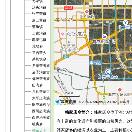
七家镇
汤头沟镇
张三营镇
唐三营镇
蓝旗镇
步古沟镇
郭家屯镇
荒地乡
章吉营乡
茅荆坝乡
尹家营满族乡
庙子沟蒙古族满族乡
偏坡营满族乡
山湾乡
八达营蒙古族乡
2 公里
太平庄满族乡
© 2026 AutoNavi
- GS(2025)1807号
旧屯满族乡
西阿超满族蒙古族乡
韩家店乡简介：
韩家店乡位于河北省
白虎沟满族蒙古族乡
有丰富的文化遗产和美丽的自然风光。这
碱房乡
韩家店乡的经济以农业为主，主要种植小
韩家店乡