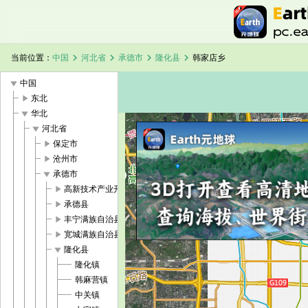
chevron_right
chevron_right
chevron_right
chevron_right
当前位置：
中国
河北省
承德市
隆化县
韩家店乡
play_arrow
中国
play_arrow
东北
play_arrow
华北
play_arrow
河北省
play_arrow
保定市
加载中，请稍候...
韩家店乡卫星地图
play_arrow
沧州市
play_arrow
承德市
play_arrow
高新技术产业开发区
play_arrow
承德县
play_arrow
丰宁满族自治县
play_arrow
宽城满族自治县
play_arrow
隆化县
隆化镇
韩麻营镇
中关镇