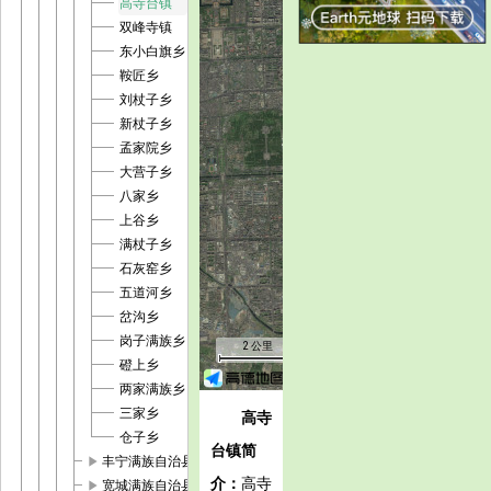
高寺台镇
双峰寺镇
东小白旗乡
鞍匠乡
刘杖子乡
新杖子乡
孟家院乡
大营子乡
八家乡
上谷乡
满杖子乡
石灰窑乡
五道河乡
岔沟乡
岗子满族乡
2 公里
磴上乡
两家满族乡
三家乡
高寺
仓子乡
台镇简
play_arrow
丰宁满族自治县
介：
高寺
play_arrow
宽城满族自治县