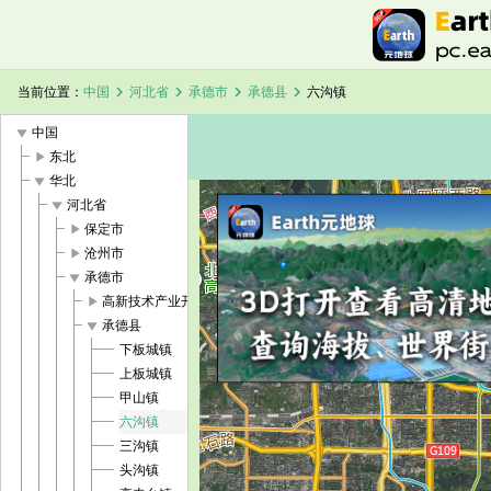
chevron_right
chevron_right
chevron_right
chevron_right
当前位置：
中国
河北省
承德市
承德县
六沟镇
play_arrow
中国
play_arrow
东北
play_arrow
华北
play_arrow
河北省
play_arrow
保定市
加载中，请稍候...
六沟镇卫星地图
play_arrow
沧州市
play_arrow
承德市
play_arrow
高新技术产业开发区
play_arrow
承德县
下板城镇
上板城镇
甲山镇
六沟镇
三沟镇
头沟镇