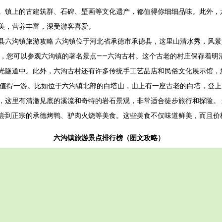
。镇上的古建筑群、石碑、壁画等文化遗产，都值得你细细品味。此外，
美，营养丰富，深受游客喜爱。
县六沟镇旅游攻略 六沟镇位于河北省承德市承德县，这里山清水秀，风
先，您可以参观六沟镇的著名景点——六沟古村。这个古老的村庄保存着明
光隧道中。此外，六沟古村还有许多传统手工艺品店和民俗文化展示馆，
观值得一游。比如位于六沟镇北部的白塔山，山上有一座古老的白塔，登
，这里有清澈见底的溪流和奇特的岩石景观，非常适合徒步旅行和探险。
尝到正宗的承德烤鸭、驴肉火烧等美食。这些美食不仅味道鲜美，而且价
六沟镇旅游景点排行榜（图文攻略）