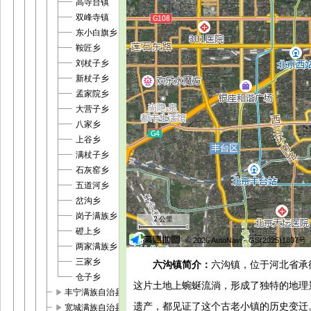
高寺台镇
双峰寺镇
东小白旗乡
鞍匠乡
刘杖子乡
新杖子乡
孟家院乡
大营子乡
八家乡
上谷乡
满杖子乡
石灰窑乡
五道河乡
岔沟乡
岗子满族乡
2 公里
磴上乡
© 2026 AutoNavi
- GS(2025)1807号
两家满族乡
三家乡
六沟镇简介：
六沟镇，位于河北省承
仓子乡
这片土地上蜿蜒流淌，形成了独特的地理
play_arrow
丰宁满族自治县
遗产，都见证了这个古老小镇的历史变迁
play_arrow
宽城满族自治县