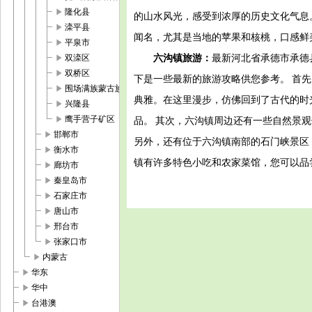
play_arrow
隆化县
的山水风光，感受到浓厚的历史文化气息
play_arrow
滦平县
闻名，尤其是当地的苹果和核桃，口感鲜
play_arrow
平泉市
play_arrow
六沟镇旅游：
最新河北省承德市承德
双滦区
play_arrow
双桥区
下是一些最新的旅游攻略供您参考。 首
play_arrow
围场满族蒙古族自治县
典雅。在这里漫步，仿佛回到了古代的时
play_arrow
兴隆县
play_arrow
鹰手营子矿区
品。 其次，六沟镇周边还有一些自然景
play_arrow
邯郸市
另外，还有位于六沟镇南部的石门峡景区
play_arrow
衡水市
镇有许多特色小吃和农家菜馆，您可以品
play_arrow
廊坊市
play_arrow
秦皇岛市
play_arrow
石家庄市
play_arrow
唐山市
play_arrow
邢台市
play_arrow
张家口市
play_arrow
内蒙古
play_arrow
华东
play_arrow
华中
play_arrow
台港澳