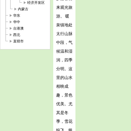
play_arrow
经济开发区
来观光旅
play_arrow
内蒙古
play_arrow
华东
游。 暖
play_arrow
华中
泉镇地处
play_arrow
台港澳
太行山脉
play_arrow
西北
play_arrow
直辖市
中段，气
候温和湿
润，四季
分明。这
里的山水
相映成
趣，景色
优美。尤
其是冬
季，雪花
纷飞，银