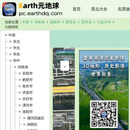
首页
景点大全
实景旅
chevron_right
chevron_right
chevron_right
chevron_right
chevron_right
chevron_right
当前位置：
中国
河南省
洛阳市
新安县
贵州省
六盘水市
六枝特区
play_arrow
中国
play_arrow
东北
play_arrow
华北
play_arrow
华东
+
play_arrow
华中
六枝特区卫
-
星地图
play_arrow
河南省
加载中，请
play_arrow
安阳市
稍候...
play_arrow
鹤壁市
play_arrow
焦作市
play_arrow
济源市
play_arrow
开封市
play_arrow
漯河市
play_arrow
洛阳市
play_arrow
瀍河回族区
play_arrow
涧西区