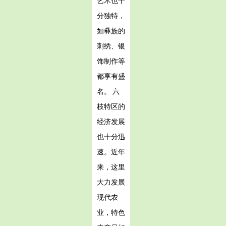
艺术也十
分独特，
如彝族的
刺绣、银
饰制作等
都享有盛
名。 六
枝特区的
经济发展
也十分迅
速。近年
来，这里
大力发展
现代农
业，特色