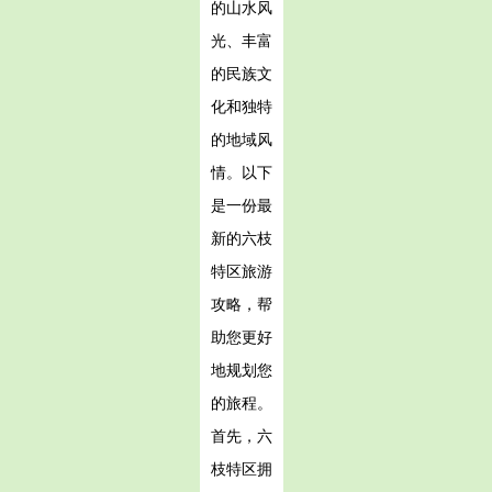
的山水风
光、丰富
的民族文
化和独特
的地域风
情。以下
是一份最
新的六枝
特区旅游
攻略，帮
助您更好
地规划您
的旅程。
首先，六
枝特区拥