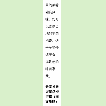
里的菜肴
独具风
味。您可
以尝试当
地的羊肉
泡馍、烤
全羊等传
统美食，
满足您的
味蕾享
受。
景泰县旅
游景点排
行榜（图
文攻略）