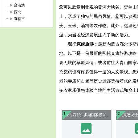
play_arrow
台港澳
您可以欣赏到壮观的黄河大峡谷、贺兰山
play_arrow
西北
上，形成了独特的民俗风情。您可以参观
play_arrow
直辖市
麦、玉米、油料等农作物。此外，这里还
游，为当地经济发展注入了新的活力。
鄂托克旗旅游：
最新内蒙古鄂尔多斯
地。以下是一份最新的鄂托克旗旅游攻略
袤无垠的草原风情；或者前往大青山国家
托克旗也有许多值得一游的人文景观。您
老的寺庙和古堡等历史遗迹等待着您的发
多农家乐供您体验当地的生活方式和乡土
1
2
内蒙古西鄂尔多斯国家级自然保护区
image
i