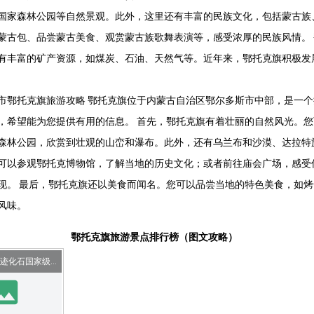
国家森林公园等自然景观。此外，这里还有丰富的民族文化，包括蒙古族
蒙古包、品尝蒙古美食、观赏蒙古族歌舞表演等，感受浓厚的民族风情。
有丰富的矿产资源，如煤炭、石油、天然气等。近年来，鄂托克旗积极发
市鄂托克旗旅游攻略 鄂托克旗位于内蒙古自治区鄂尔多斯市中部，是一
，希望能为您提供有用的信息。 首先，鄂托克旗有着壮丽的自然风光。
森林公园，欣赏到壮观的山峦和瀑布。此外，还有乌兰布和沙漠、达拉特
可以参观鄂托克博物馆，了解当地的历史文化；或者前往庙会广场，感受
现。 最后，鄂托克旗还以美食而闻名。您可以品尝当地的特色美食，如
风味。
鄂托克旗旅游景点排行榜（图文攻略）
鄂托克恐龙遗迹化石国家级自然保护区
mage