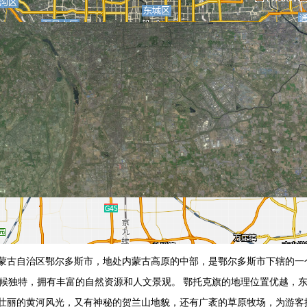
蒙古自治区鄂尔多斯市，地处内蒙古高原的中部，是鄂尔多斯市下辖的一个旗
气候独特，拥有丰富的自然资源和人文景观。 鄂托克旗的地理位置优越，
壮丽的黄河风光，又有神秘的贺兰山地貌，还有广袤的草原牧场，为游客