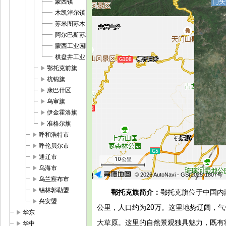
蒙西镇
木凯淖尔镇
苏米图苏木
阿尔巴斯苏木
蒙西工业园区
棋盘井工业园区
play_arrow
鄂托克前旗
play_arrow
杭锦旗
play_arrow
康巴什区
play_arrow
乌审旗
play_arrow
伊金霍洛旗
play_arrow
准格尔旗
play_arrow
呼和浩特市
play_arrow
呼伦贝尔市
play_arrow
通辽市
10 公里
play_arrow
乌海市
© 2026 AutoNavi
- GS(2025)1807号
play_arrow
乌兰察布市
play_arrow
锡林郭勒盟
鄂托克旗简介：
鄂托克旗位于中国内
play_arrow
兴安盟
公里，人口约为20万。这里地势辽阔，
play_arrow
华东
大草原。这里的自然景观独具魅力，既有
play_arrow
华中