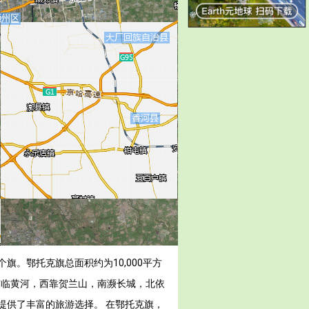
。鄂托克旗总面积约为10,000平方
东临黄河，西靠贺兰山，南濒长城，北依
提供了丰富的旅游选择。 在鄂托克旗，