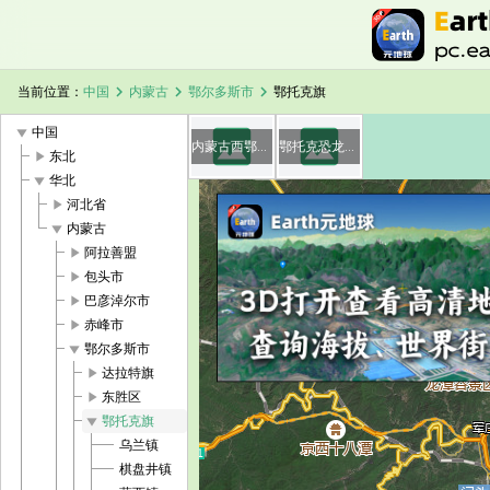
chevron_right
chevron_right
chevron_right
当前位置：
中国
内蒙古
鄂尔多斯市
鄂托克旗
image
image
play_arrow
中国
内蒙古西鄂尔多斯国家级自然保护区
鄂托克恐龙遗迹化石国家级自然保护区
play_arrow
东北
play_arrow
华北
play_arrow
河北省
play_arrow
内蒙古
加载中，请稍候...
鄂托克旗卫星地图
play_arrow
阿拉善盟
play_arrow
包头市
play_arrow
巴彦淖尔市
play_arrow
赤峰市
play_arrow
鄂尔多斯市
play_arrow
达拉特旗
play_arrow
东胜区
play_arrow
鄂托克旗
乌兰镇
棋盘井镇