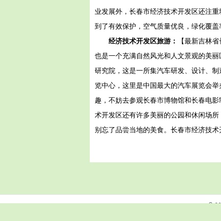
业发展外，长春市经济技术开发区还注重
到了有效保护，空气质量优良，绿化覆盖
经济技术开发区旅游：
【最新吉林省
也是一个充满自然风光和人文景观的美丽
研究院，这是一所集汽车研发、设计、制
览中心，这里是中国最大的汽车展览会举
趣，不妨去参观长春市博物馆和长春电影
术开发区还有许多美丽的公园和休闲场所
别忘了品尝当地的美食。长春市经济技术
© 