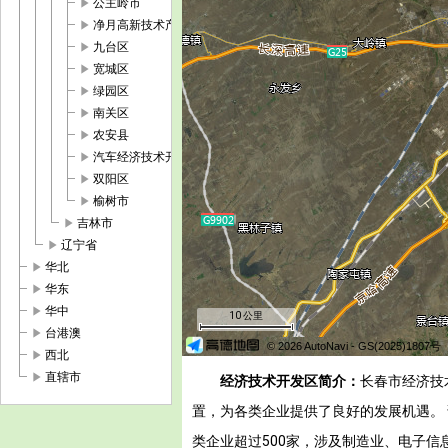
play_arrow
公主岭市
play_arrow
净月高新技术产业开发区
play_arrow
九台区
play_arrow
宽城区
play_arrow
绿园区
play_arrow
南关区
play_arrow
农安县
play_arrow
汽车经济技术开发区
play_arrow
双阳区
play_arrow
榆树市
play_arrow
吉林市
play_arrow
辽宁省
play_arrow
华北
play_arrow
华东
play_arrow
华中
10 公里
play_arrow
台港澳
© 2026 AutoNavi
- GS(2025)1807号
play_arrow
西北
play_arrow
直辖市
经济技术开发区简介：
长春市经济技
置，为各类企业提供了良好的发展机遇。
类企业超过500家，涉及制造业、电子