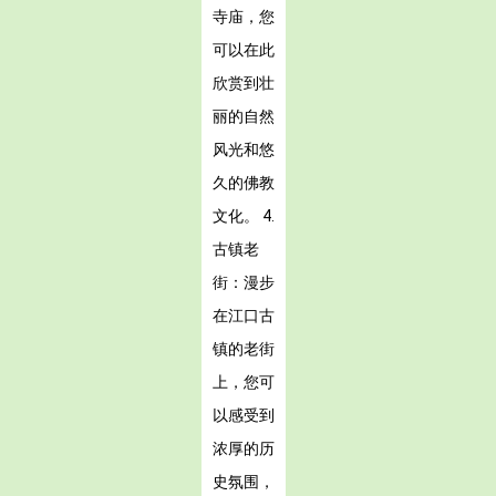
寺庙，您
可以在此
欣赏到壮
丽的自然
风光和悠
久的佛教
文化。 4.
古镇老
街：漫步
在江口古
镇的老街
上，您可
以感受到
浓厚的历
史氛围，