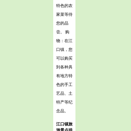
特色的农
家菜等待
您的品
尝。 购
物：在江
口镇，您
可以购买
到各种具
有地方特
色的手工
艺品、土
特产等纪
念品。
江口镇旅
游景点排