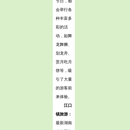
节日，都
会举行各
种丰富多
彩的活
动，如舞
龙舞狮、
划龙舟、
赏月吃月
饼等，吸
引了大量
的游客前
来体验。
江口
镇旅游：
最新湖南