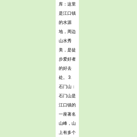
库：这里
是江口镇
的水源
地，周边
山水秀
美，是徒
步爱好者
的好去
处。 3.
石门山：
石门山是
江口镇的
一座著名
山峰，山
上有多个