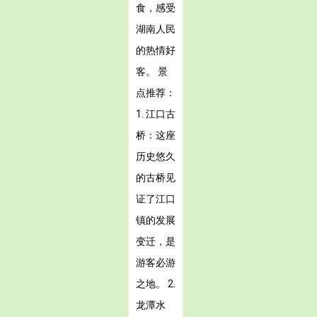
食，感受
湖南人民
的热情好
客。 景
点推荐：
1. 江口古
桥：这座
历史悠久
的古桥见
证了江口
镇的发展
变迁，是
游客必游
之地。 2.
龙潭水