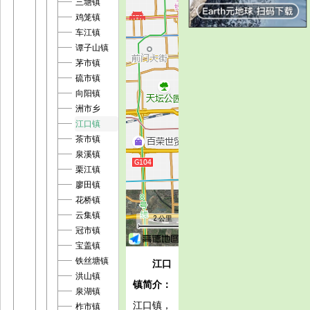
三塘镇
鸡笼镇
车江镇
谭子山镇
茅市镇
硫市镇
向阳镇
洲市乡
江口镇
茶市镇
泉溪镇
栗江镇
廖田镇
花桥镇
云集镇
2 公里
冠市镇
宝盖镇
铁丝塘镇
江口
洪山镇
镇简介：
泉湖镇
江口镇，
柞市镇