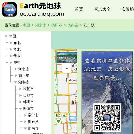
首页
景点大全
实景旅
chevron_right
chevron_right
chevron_right
chevron_right
当前位置：
中国
湖南省
衡阳市
衡南县
江口镇
play_arrow
中国
play_arrow
东北
play_arrow
华北
play_arrow
华东
+
play_arrow
华中
江口镇卫星
-
地图
play_arrow
河南省
加载中，请
play_arrow
湖北省
稍候...
play_arrow
湖南省
play_arrow
常德市
play_arrow
长沙市
play_arrow
郴州市
play_arrow
衡阳市
play_arrow
常宁市
play_arrow
衡东县
play_arrow
衡南县