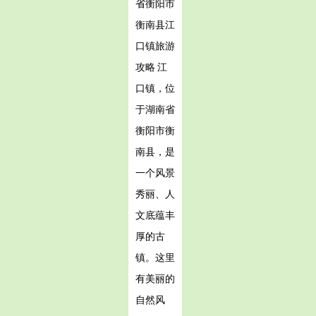
省衡阳市
衡南县江
口镇旅游
攻略 江
口镇，位
于湖南省
衡阳市衡
南县，是
一个风景
秀丽、人
文底蕴丰
厚的古
镇。这里
有美丽的
自然风