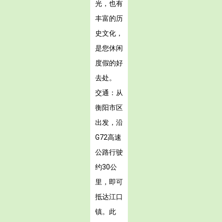
光，也有
丰富的历
史文化，
是您休闲
度假的好
去处。
交通：从
衡阳市区
出发，沿
G72高速
公路行驶
约30公
里，即可
抵达江口
镇。此