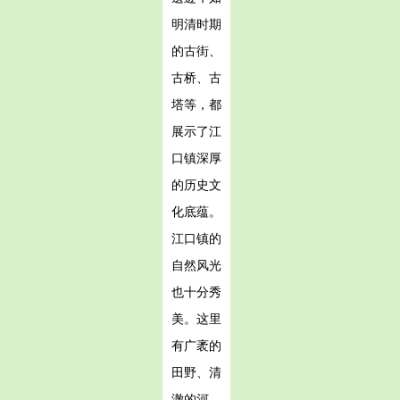
明清时期
的古街、
古桥、古
塔等，都
展示了江
口镇深厚
的历史文
化底蕴。
江口镇的
自然风光
也十分秀
美。这里
有广袤的
田野、清
澈的河