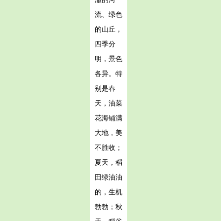
流、绿色
的山丘，
四季分
明，景色
各异。特
别是春
天，油菜
花海铺满
大地，美
不胜收；
夏天，稻
田绿油油
的，生机
勃勃；秋