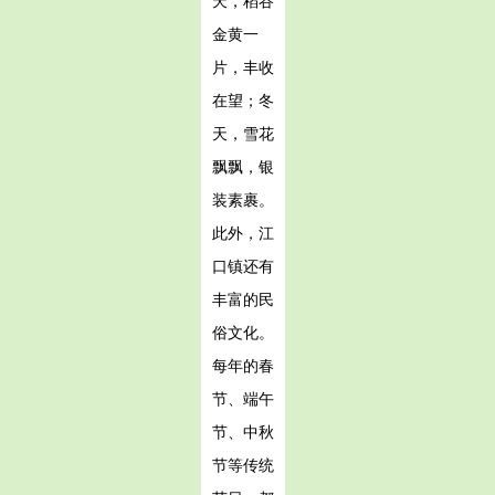
天，稻谷
金黄一
片，丰收
在望；冬
天，雪花
飘飘，银
装素裹。
此外，江
口镇还有
丰富的民
俗文化。
每年的春
节、端午
节、中秋
节等传统