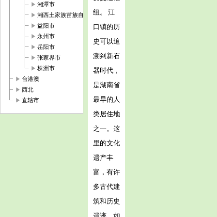
play_arrow
湘潭市
纽。 江
play_arrow
湘西土家族苗族自治州
play_arrow
益阳市
口镇的历
play_arrow
永州市
史可以追
play_arrow
岳阳市
溯到新石
play_arrow
张家界市
play_arrow
株洲市
器时代，
play_arrow
台港澳
是湖南省
play_arrow
西北
最早的人
play_arrow
直辖市
类居住地
之一。这
里的文化
遗产丰
富，有许
多古代建
筑和历史
遗迹，如