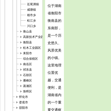
近尾洲镇
位于湖南
咸塘镇
省衡阳市
相市乡
衡南县的
松江乡
川口乡
东南部，
play_arrow
衡山县
是一个历
play_arrow
高新技术产业园区
play_arrow
衡阳县
史悠久、
play_arrow
松木工业园区
风景优美
play_arrow
耒阳市
的小镇。
综合保税区
play_arrow
南岳区
这里地理
play_arrow
祁东县
位置优
play_arrow
石鼓区
越，交通
play_arrow
雁峰区
play_arrow
蒸湘区
便利，是
play_arrow
珠晖区
湖南省内
play_arrow
怀化市
play_arrow
的一个重
娄底市
play_arrow
邵阳市
要交通枢