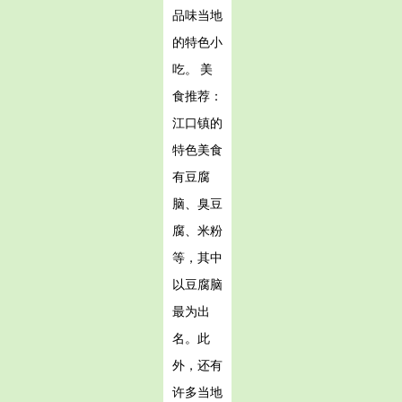
品味当地
的特色小
吃。 美
食推荐：
江口镇的
特色美食
有豆腐
脑、臭豆
腐、米粉
等，其中
以豆腐脑
最为出
名。此
外，还有
许多当地