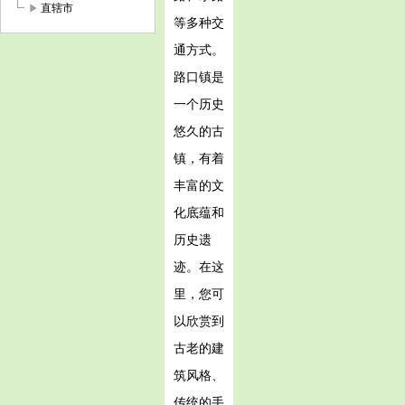
play_arrow
直辖市
等多种交
通方式。
路口镇是
一个历史
悠久的古
镇，有着
丰富的文
化底蕴和
历史遗
迹。在这
里，您可
以欣赏到
古老的建
筑风格、
传统的手