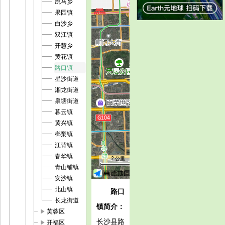
跳马乡
果园镇
白沙乡
双江镇
开慧乡
黄花镇
路口镇
星沙街道
湘龙街道
泉塘街道
暮云镇
黄兴镇
榔梨镇
江背镇
春华镇
2 公里
青山铺镇
安沙镇
北山镇
路口
长龙街道
镇简介：
play_arrow
芙蓉区
长沙县路
play_arrow
开福区