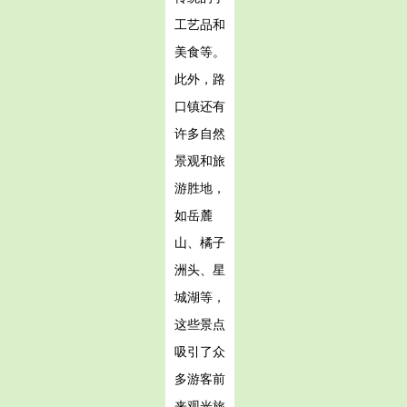
工艺品和
美食等。
此外，路
口镇还有
许多自然
景观和旅
游胜地，
如岳麓
山、橘子
洲头、星
城湖等，
这些景点
吸引了众
多游客前
来观光旅