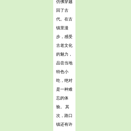
仿佛穿越
回了古
代。在古
镇里漫
步，感受
古老文化
的魅力，
品尝当地
特色小
吃，绝对
是一种难
忘的体
验。 其
次，路口
镇还有许