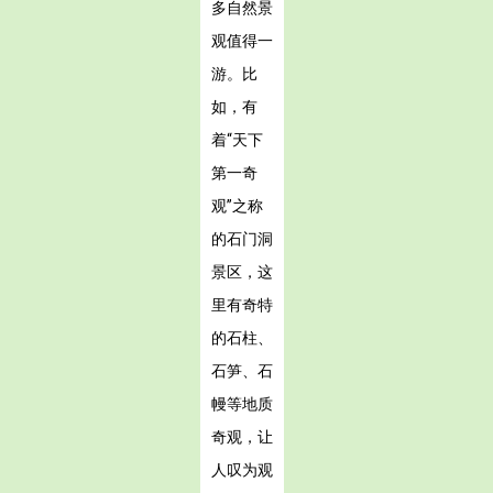
多自然景
观值得一
游。比
如，有
着“天下
第一奇
观”之称
的石门洞
景区，这
里有奇特
的石柱、
石笋、石
幔等地质
奇观，让
人叹为观