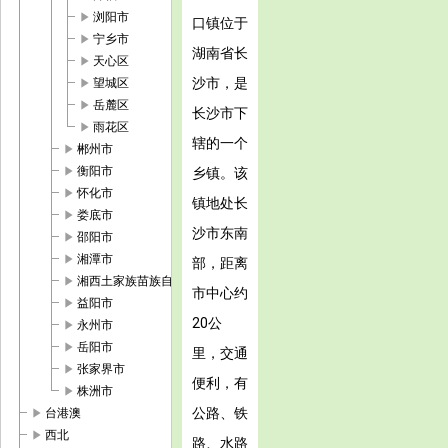
play_arrow
浏阳市
口镇位于
play_arrow
宁乡市
湖南省长
play_arrow
天心区
play_arrow
沙市，是
望城区
play_arrow
岳麓区
长沙市下
play_arrow
雨花区
辖的一个
play_arrow
郴州市
play_arrow
衡阳市
乡镇。该
play_arrow
怀化市
镇地处长
play_arrow
娄底市
沙市东南
play_arrow
邵阳市
play_arrow
湘潭市
部，距离
play_arrow
湘西土家族苗族自治州
市中心约
play_arrow
益阳市
20公
play_arrow
永州市
play_arrow
岳阳市
里，交通
play_arrow
张家界市
便利，有
play_arrow
株洲市
play_arrow
公路、铁
台港澳
play_arrow
西北
路、水路