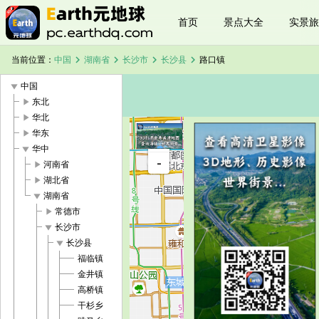
首页
景点大全
实景旅
chevron_right
chevron_right
chevron_right
chevron_right
当前位置：
中国
湖南省
长沙市
长沙县
路口镇
play_arrow
中国
play_arrow
东北
play_arrow
华北
play_arrow
华东
+
play_arrow
华中
路口镇卫星
-
地图
play_arrow
河南省
加载中，请
play_arrow
湖北省
稍候...
play_arrow
湖南省
play_arrow
常德市
play_arrow
长沙市
play_arrow
长沙县
福临镇
金井镇
高桥镇
干杉乡