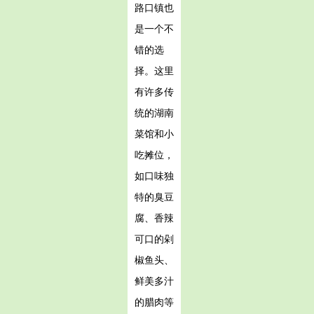
路口镇也
是一个不
错的选
择。这里
有许多传
统的湖南
菜馆和小
吃摊位，
如口味独
特的臭豆
腐、香辣
可口的剁
椒鱼头、
鲜美多汁
的腊肉等