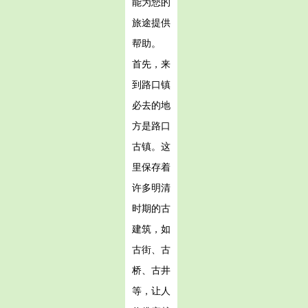
能为您的
旅途提供
帮助。
首先，来
到路口镇
必去的地
方是路口
古镇。这
里保存着
许多明清
时期的古
建筑，如
古街、古
桥、古井
等，让人