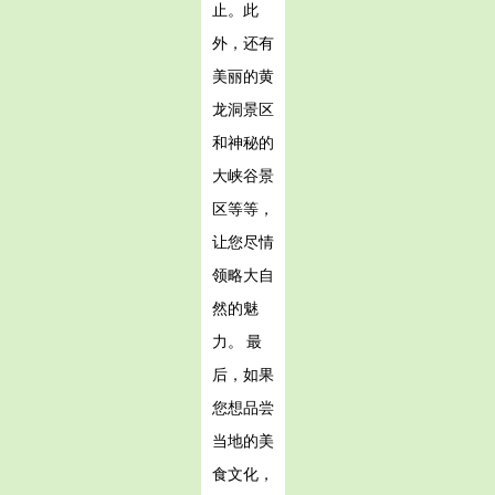
止。此
外，还有
美丽的黄
龙洞景区
和神秘的
大峡谷景
区等等，
让您尽情
领略大自
然的魅
力。 最
后，如果
您想品尝
当地的美
食文化，